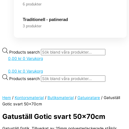
6 produkter
Traditionell - patinerad
3 produkter
Products search
0,00
kr
0
Varukorg
0,00
kr
0
Varukorg
Products search
Hem
/
Kontorsmaterial
/
Butiksmaterial
/
Gatupratare
/ Gatuställ
Gotic svart 50x70cm
Gatuställ Gotic svart 50x70cm
Gatuställ Gotik. Tillverkat av 25mm polyesterlackerade stålrör.