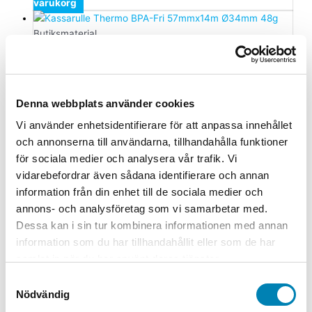
varukorg
Butiksmaterial
Kassarulle Thermo BPA-Fri
57mmx14m Ø34mm 48g
Denna webbplats använder cookies
29,00
kr
23,20
kr
ink. moms
ex. moms
Lägg till i
varukorg
Vi använder enhetsidentifierare för att anpassa innehållet
och annonserna till användarna, tillhandahålla funktioner
Butiksmaterial
för sociala medier och analysera vår trafik. Vi
Kassarulle Thermo Bisfenolfri 57mm
vidarebefordrar även sådana identifierare och annan
x 50m Ø64mm 48g
information från din enhet till de sociala medier och
annons- och analysföretag som vi samarbetar med.
119,00
kr
95,20
kr
ink. moms
ex. moms
Lägg till i
Dessa kan i sin tur kombinera informationen med annan
varukorg
information som du har tillhandahållit eller som de har
samlat in när du har använt deras tjänster.
Butiksmaterial
Samtyckesval
Gatuställ Mäklarställ vit A3L
Nödvändig