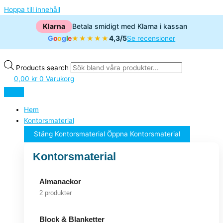
Hoppa till innehåll
Klarna
Betala smidigt med Klarna i kassan
G
o
o
g
l
e
4,3/5
★★★★★
Se recensioner
Products search
0,00
kr
0
Varukorg
Hem
Kontorsmaterial
Stäng Kontorsmaterial
Öppna Kontorsmaterial
Kontorsmaterial
Almanackor
2 produkter
Block & Blanketter