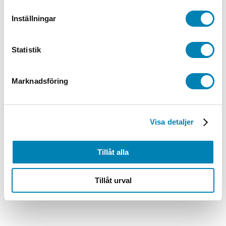
935,00
kr
748,00
kr
ink. moms
ex. moms
Lägg till i
varukorg
Inställningar
Statistik
Marknadsföring
Visa detaljer
Tillåt alla
Tillåt urval