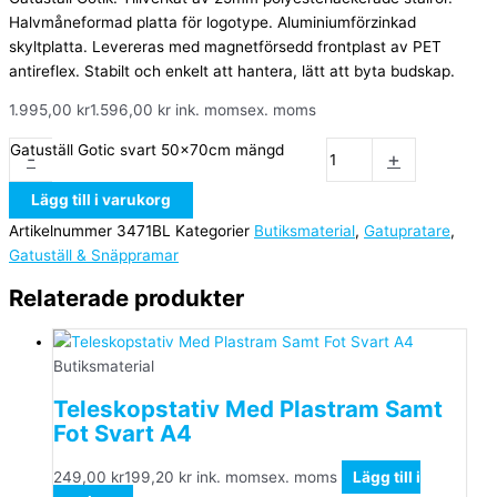
Halvmåneformad platta för logotype. Aluminiumförzinkad
skyltplatta. Levereras med magnetförsedd frontplast av PET
antireflex. Stabilt och enkelt att hantera, lätt att byta budskap.
1.995,00
kr
1.596,00
kr
ink. moms
ex. moms
Gatuställ Gotic svart 50x70cm mängd
-
+
Lägg till i varukorg
Artikelnummer
3471BL
Kategorier
Butiksmaterial
,
Gatupratare
,
Gatuställ & Snäppramar
Relaterade produkter
Butiksmaterial
Teleskopstativ Med Plastram Samt
Fot Svart A4
249,00
kr
199,20
kr
ink. moms
ex. moms
Lägg till i