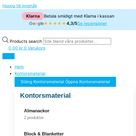
Hoppa till innehåll
Klarna
Betala smidigt med Klarna i kassan
G
o
o
g
l
e
4,3/5
★★★★★
Se recensioner
Products search
0,00
kr
0
Varukorg
Hem
Kontorsmaterial
Stäng Kontorsmaterial
Öppna Kontorsmaterial
Kontorsmaterial
Almanackor
2 produkter
Block & Blanketter