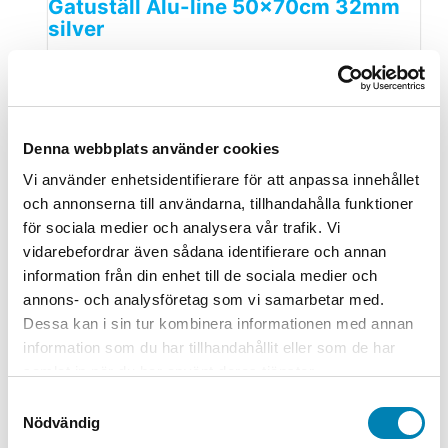
Gatuställ Alu-line 50x70cm 32mm
silver
1.495,00
kr
1.196,00
kr
ink. moms
ex. moms
Lägg till i
varukorg
Butiksmaterial
Denna webbplats använder cookies
Gatuställ Mäklarställ vit A3L
Vi använder enhetsidentifierare för att anpassa innehållet
och annonserna till användarna, tillhandahålla funktioner
935,00
kr
748,00
kr
ink. moms
ex. moms
Lägg till i
för sociala medier och analysera vår trafik. Vi
varukorg
vidarebefordrar även sådana identifierare och annan
information från din enhet till de sociala medier och
Butiksmaterial
annons- och analysföretag som vi samarbetar med.
Gatuställ Mäklarställ Svart A3L
Dessa kan i sin tur kombinera informationen med annan
svart
information som du har tillhandahållit eller som de har
samlat in när du har använt deras tjänster.
935,00
kr
748,00
kr
ink. moms
ex. moms
Lägg till i
varukorg
Samtyckesval
Nödvändig
Butiksmaterial