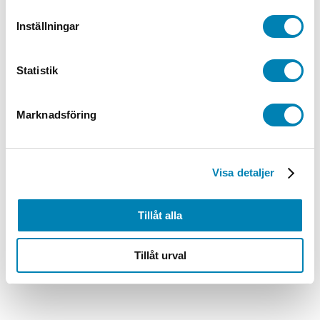
Lottring 1-100 Fair Play
Inställningar
99,00
kr
79,20
kr
ink. moms
ex. moms
Lägg till i
varukorg
Statistik
Marknadsföring
Visa detaljer
Tillåt alla
Tillåt urval