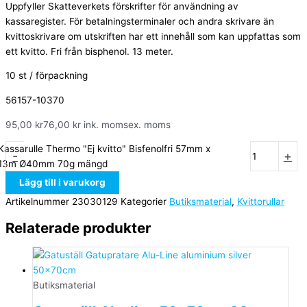
Uppfyller Skatteverkets förskrifter för användning av
kassaregister. För betalningsterminaler och andra skrivare än
kvittoskrivare om utskriften har ett innehåll som kan uppfattas som
ett kvitto. Fri från bisphenol. 13 meter.
10 st / förpackning
56157-10370
95,00
kr
76,00
kr
ink. moms
ex. moms
Kassarulle Thermo "Ej kvitto" Bisfenolfri 57mm x
-
+
13m Ø40mm 70g mängd
Lägg till i varukorg
Artikelnummer
23030129
Kategorier
Butiksmaterial
,
Kvittorullar
Relaterade produkter
Butiksmaterial