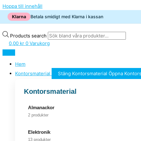
Hoppa till innehåll
Klarna
Betala smidigt med Klarna i kassan
Products search
0,00
kr
0
Varukorg
Hem
Kontorsmaterial
Stäng Kontorsmaterial
Öppna Kontors
Kontorsmaterial
Almanackor
2 produkter
Elektronik
13 produkter