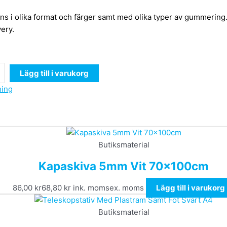
Finns i olika format och färger samt med olika typer av gummeri
very.
Lägg till i varukorg
ning
Butiksmaterial
Kapaskiva 5mm Vit 70x100cm
86,00
kr
68,80
kr
ink. moms
ex. moms
Lägg till i varukorg
Butiksmaterial