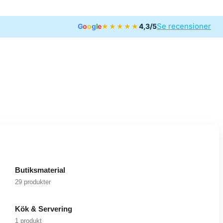
Se recensioner
G
o
o
g
l
e
4,3/5
★★★★★
Butiksmaterial
29 produkter
Kök & Servering
1 produkt