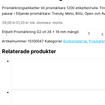
Prismärkningsetiketter till prismärkare 1200 etiketter/rulle. 
passar i följande prismärkare: Trendy, Meto, Blitz, Open och A
39,00
kr
31,20
kr
ink. moms
ex. moms
Etikett Prismärkning G2 vit 26 x 16 mm mängd
-
+
Artikelnummer
15100047
Kategorier
Butiksmaterial
,
Prismärk
Relaterade produkter