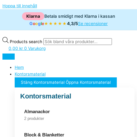
Hoppa till innehåll
Klarna
Betala smidigt med Klarna i kassan
G
o
o
g
l
e
4,3/5
★★★★★
Se recensioner
Products search
0,00
kr
0
Varukorg
Hem
Kontorsmaterial
Stäng Kontorsmaterial
Öppna Kontorsmaterial
Kontorsmaterial
Almanackor
2 produkter
Block & Blanketter