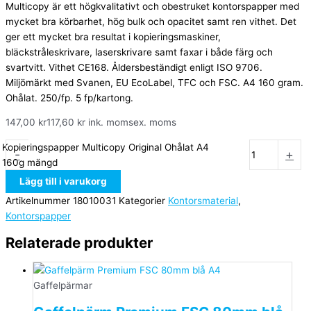
Multicopy är ett högkvalitativt och obestruket kontorspapper med
mycket bra körbarhet, hög bulk och opacitet samt ren vithet. Det
ger ett mycket bra resultat i kopieringsmaskiner,
bläckstråleskrivare, laserskrivare samt faxar i både färg och
svartvitt. Vithet CE168. Åldersbeständigt enligt ISO 9706.
Miljömärkt med Svanen, EU EcoLabel, TFC och FSC. A4 160 gram.
Ohålat. 250/fp. 5 fp/kartong.
147,00
kr
117,60
kr
ink. moms
ex. moms
Kopieringspapper Multicopy Original Ohålat A4
-
+
160g mängd
Lägg till i varukorg
Artikelnummer
18010031
Kategorier
Kontorsmaterial
,
Kontorspapper
Relaterade produkter
Gaffelpärmar