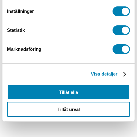
Tombolalotter 1-1000 sort färger
Inställningar
243,00
kr
194,40
kr
ink. moms
ex. moms
Lägg till i
varukorg
Statistik
Marknadsföring
Visa detaljer
Tillåt alla
Tillåt urval