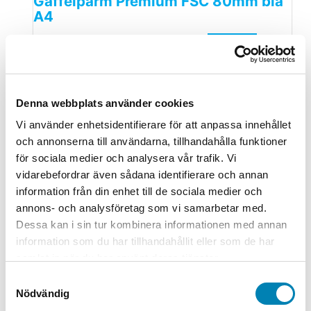
Gaffelpärm Premium FSC 80mm blå
A4
127,00
kr
101,60
kr
ink. moms
ex. moms
Lägg till i
varukorg
Kontorsmaskiner
Denna webbplats använder cookies
Brother Märkmaskin PT-H100 blå
Vi använder enhetsidentifierare för att anpassa innehållet
och annonserna till användarna, tillhandahålla funktioner
349,00
kr
279,20
kr
ink. moms
ex. moms
Lägg till i
för sociala medier och analysera vår trafik. Vi
varukorg
vidarebefordrar även sådana identifierare och annan
Kontorsmaskiner
information från din enhet till de sociala medier och
annons- och analysföretag som vi samarbetar med.
Brother Multifunktion Bläckstråle
Dessa kan i sin tur kombinera informationen med annan
MFC-J5340DW
information som du har tillhandahållit eller som de har
samlat in när du har använt deras tjänster.
3.228,00
kr
2.582,40
kr
ink. moms
ex. moms
Lägg till i
varukorg
Samtyckesval
Nödvändig
Kontorsmaterial