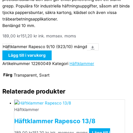
grepp. Populära för industriella häftningsuppgifter, såsom att binda
tjocka pappersbuntar, säkra kartong, klädsel och även vissa
träbearbetningsapplikationer.
Benlängd 10 mm.
189,00
kr
151,20
kr
ink. moms
ex. moms
-
+
Häftklammer Rapesco 9/10 (923/10) mängd
Lägg till i varukorg
Artikelnummer
12260049
Kategori
Häftklammer
Färg
Transparent, Svart
Relaterade produkter
Häftklammer
Häftklammer Rapesco 13/8
189,00
kr
151,20
kr
ink. moms
ex. moms
Lägg till i