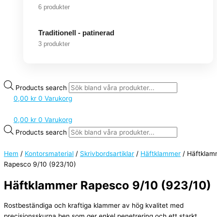
6 produkter
Traditionell - patinerad
3 produkter
Products search
0,00
kr
0
Varukorg
0,00
kr
0
Varukorg
Products search
Hem
/
Kontorsmaterial
/
Skrivbordsartiklar
/
Häftklammer
/ Häftklam
Rapesco 9/10 (923/10)
Häftklammer Rapesco 9/10 (923/10)
Rostbeständiga och kraftiga klammer av hög kvalitet med
precisionsskurna ben som ger enkel penetrering och ett starkt