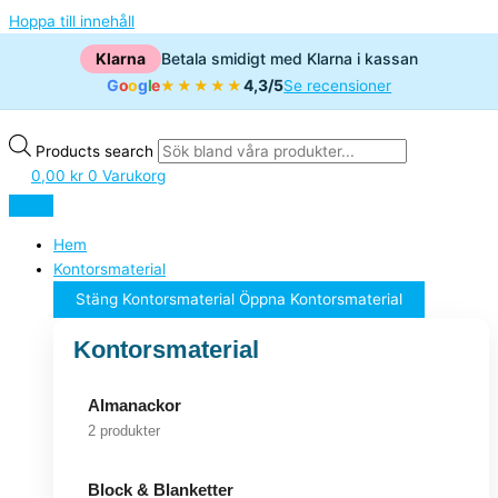
Hoppa till innehåll
Klarna
Betala smidigt med Klarna i kassan
G
o
o
g
l
e
4,3/5
★★★★★
Se recensioner
Products search
0,00
kr
0
Varukorg
Hem
Kontorsmaterial
Stäng Kontorsmaterial
Öppna Kontorsmaterial
Kontorsmaterial
Almanackor
2 produkter
Block & Blanketter