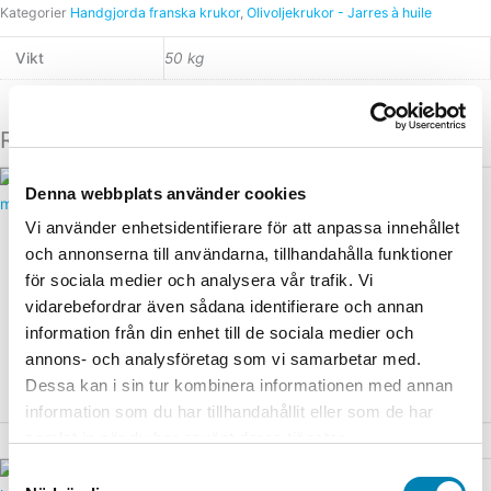
Kategorier
Handgjorda franska krukor
,
Olivoljekrukor - Jarres à huile
Vikt
50 kg
Relaterade produkter
Den
Den
Denna webbplats använder cookies
här
här
Vi använder enhetsidentifierare för att anpassa innehållet
produkten
produkten
Biot Drop - Patinerad Provence
Handgjorda franska krukor
har
har
och annonserna till användarna, tillhandahålla funktioner
Drop Biot patinerad
Fransk Traditionell
flera
flera
för sociala medier och analysera vår trafik. Vi
Provence med gul krage
Patinerad Anduze kruka
varianter.
varianter.
vidarebefordrar även sådana identifierare och annan
Antik
Från:
1.495,00
kr
ink. moms
De
De
information från din enhet till de sociala medier och
Från:
1.095,00
kr
ink. moms
olika
olika
Välj alternativ
annons- och analysföretag som vi samarbetar med.
alternativen
alternativen
Välj alternativ
Dessa kan i sin tur kombinera informationen med annan
kan
kan
information som du har tillhandahållit eller som de har
väljas
väljas
samlat in när du har använt deras tjänster.
på
på
produktsidan
produktsidan
Den
Samtyckesval