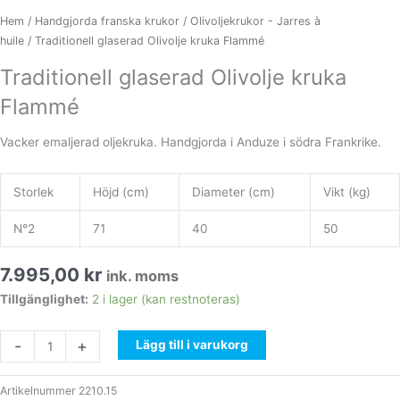
Hem
/
Handgjorda franska krukor
/
Olivoljekrukor - Jarres à
huile
/ Traditionell glaserad Olivolje kruka Flammé
Traditionell glaserad Olivolje kruka
Flammé
Vacker emaljerad oljekruka.
Handgjorda i Anduze i södra Frankrike
.
Storlek
Höjd (cm)
Diameter (cm)
Vikt (kg)
N°2
71
40
50
7.995,00
kr
ink. moms
Traditionell
Tillgänglighet:
2 i lager (kan restnoteras)
glaserad
Olivolje
-
+
Lägg till i varukorg
kruka
Flammé
Artikelnummer
2210.15
mängd