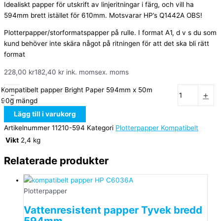
Idealiskt papper för utskrift av linjeritningar i färg, och vill ha
594mm brett istället för 610mm. Motsvarar HP’s Q1442A OBS!
Plotterpapper/storformatspapper på rulle. I format A1, d v s du som
kund behöver inte skära något på ritningen för att det ska bli rätt
format
228,00
kr
182,40
kr
ink. moms
ex. moms
Kompatibelt papper Bright Paper 594mm x 50m
-
+
90g mängd
Lägg till i varukorg
Artikelnummer
11210-594
Kategori
Plotterpapper Kompatibelt
Vikt
2,4 kg
Relaterade produkter
Plotterpapper
Vattenresistent papper Tyvek bredd
594mm