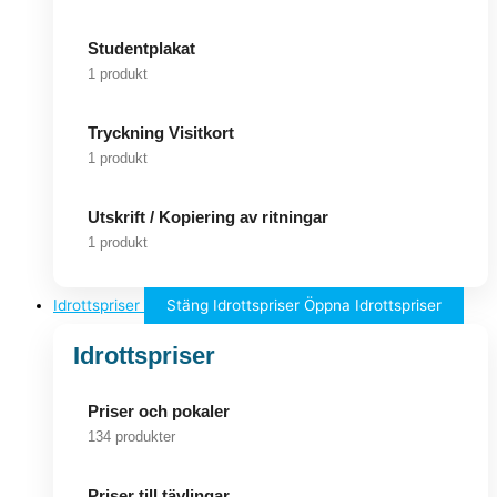
Studentplakat
1 produkt
Tryckning Visitkort
1 produkt
Utskrift / Kopiering av ritningar
1 produkt
Idrottspriser
Stäng Idrottspriser
Öppna Idrottspriser
Idrottspriser
Priser och pokaler
134 produkter
Priser till tävlingar