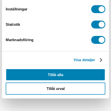
Affischpapper Matt vitt 140g
Inställningar
610mm x 30m
669,00
kr
535,20
kr
ink. moms
ex. moms
Lägg till i
Statistik
varukorg
Marknadsföring
Visa detaljer
Tillåt alla
Tillåt urval