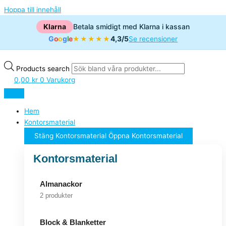
Hoppa till innehåll
Klarna
Betala smidigt med Klarna i kassan
G
o
o
g
l
e
4,3/5
★★★★★
Se recensioner
Products search
0,00
kr
0
Varukorg
Hem
Kontorsmaterial
Stäng Kontorsmaterial
Öppna Kontorsmaterial
Kontorsmaterial
Almanackor
2 produkter
Block & Blanketter