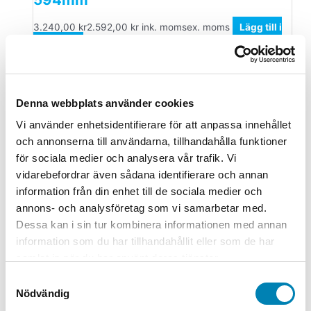
3.240,00
kr
2.592,00
kr
ink. moms
ex. moms
Lägg till i
varukorg
Plotterpapper Kompatibelt
Denna webbplats använder cookies
Skrivarpapper C6035A Storformat
Vi använder enhetsidentifierare för att anpassa innehållet
vitt Bright Paper 90g 610 x 50m
och annonserna till användarna, tillhandahålla funktioner
225,00
kr
180,00
kr
ink. moms
ex. moms
Lägg till i
för sociala medier och analysera vår trafik. Vi
varukorg
vidarebefordrar även sådana identifierare och annan
information från din enhet till de sociala medier och
Plotterpapper Kompatibelt
annons- och analysföretag som vi samarbetar med.
Dessa kan i sin tur kombinera informationen med annan
Skrivarpapper 700mm x 50m 120g
information som du har tillhandahållit eller som de har
2.695,00
kr
2.156,00
kr
ink. moms
ex. moms
Lägg till i
samlat in när du har använt deras tjänster.
varukorg
Samtyckesval
Nödvändig
Plotterpapper Kompatibelt