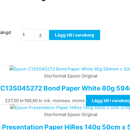
mängd
+
Lägg till i varukorg
Storformat Epson Original
 C13S045272 Bond Paper White 80g 59
237,00
kr
189,60
kr
ink. moms
ex. moms
Lägg till i varukor
Storformat Epson Original
 Presentation Paper HiRes 140g 50cm x 