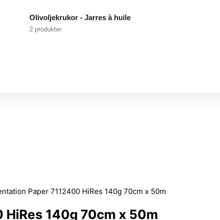
Olivoljekrukor - Jarres à huile
2 produkter
entation Paper 7112400 HiRes 140g 70cm x 50m
0 HiRes 140g 70cm x 50m