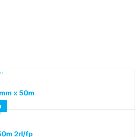
4mm x 50m
g
50m 2rl/fp