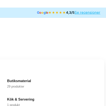
Se recensioner
G
o
o
g
l
e
4,3/5
★★★★★
Butiksmaterial
29 produkter
Kök & Servering
1 produkt