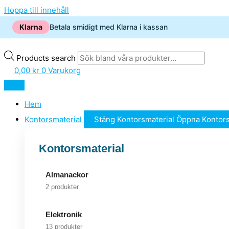
Hoppa till innehåll
Klarna
Betala smidigt med Klarna i kassan
Products search
0,00
kr
0
Varukorg
Hem
Kontorsmaterial
Stäng Kontorsmaterial
Öppna Kontors
Kontorsmaterial
Almanackor
2 produkter
Elektronik
13 produkter