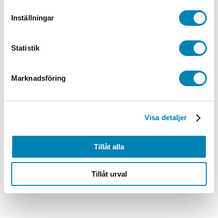
Brandskylt Pulversläckare
Inställningar
Från:
99,00
kr
79,20
kr
ink. moms
ex. moms
Välj
alternativ
Den här produkten har flera varianter. De
Statistik
olika alternativen kan väljas på produktsidan
Brandskyltar
Marknadsföring
Brandskylt Vattensläckare
Från:
99,00
kr
79,20
kr
ink. moms
ex. moms
Välj
Visa detaljer
alternativ
Den här produkten har flera varianter. De
olika alternativen kan väljas på produktsidan
Tillåt alla
Tillåt urval