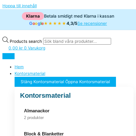
Hoppa till innehåll
Klarna
Betala smidigt med Klarna i kassan
G
o
o
g
l
e
4,3/5
★★★★★
Se recensioner
Products search
0,00
kr
0
Varukorg
Hem
Kontorsmaterial
Stäng Kontorsmaterial
Öppna Kontorsmaterial
Kontorsmaterial
Almanackor
2 produkter
Block & Blanketter