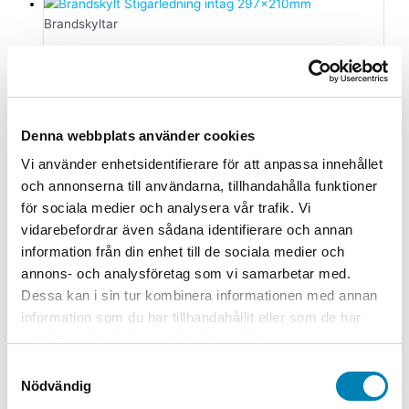
Brandskyltar
Brandskylt Stigarledning intag
Från:
42,00
kr
33,60
kr
ink. moms
ex. moms
Välj
alternativ
Den här produkten har flera varianter. De
Denna webbplats använder cookies
olika alternativen kan väljas på produktsidan
Vi använder enhetsidentifierare för att anpassa innehållet
och annonserna till användarna, tillhandahålla funktioner
Brandskyltar
för sociala medier och analysera vår trafik. Vi
Brandskylt Branddörr stänger
vidarebefordrar även sådana identifierare och annan
automatiskt vid brand får ej
information från din enhet till de sociala medier och
blockeras
annons- och analysföretag som vi samarbetar med.
Dessa kan i sin tur kombinera informationen med annan
Från:
100,00
kr
80,00
kr
ink. moms
ex. moms
Välj
information som du har tillhandahållit eller som de har
alternativ
Den här produkten har flera varianter. De
samlat in när du har använt deras tjänster.
olika alternativen kan väljas på produktsidan
Samtyckesval
Nödvändig
Brandskyltar