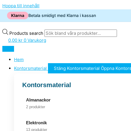
Hoppa till innehåll
Klarna
Betala smidigt med Klarna i kassan
Products search
0,00
kr
0
Varukorg
Hem
Kontorsmaterial
Stäng Kontorsmaterial
Öppna Kontors
Kontorsmaterial
Almanackor
2 produkter
Elektronik
13 produkter