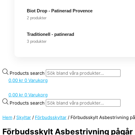
Biot Drop - Patinerad Provence
2 produkter
Traditionell - patinerad
3 produkter
Products search
0,00
kr
0
Varukorg
0,00
kr
0
Varukorg
Products search
Hem
/
Skyltar
/
Förbudsskyltar
/ Förbudsskylt Asbestrivning p
Förbudsskylt Asbestrivning pågår