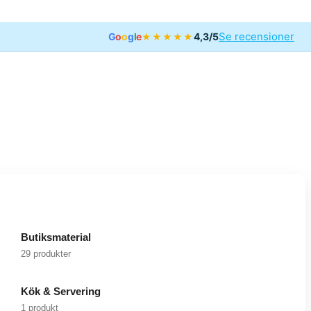
Se recensioner
G
o
o
g
l
e
4,3/5
★★★★★
Butiksmaterial
29 produkter
Kök & Servering
1 produkt