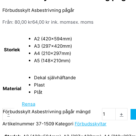
Förbudsskylt Asbestrivning pågår
Från:
80,00
kr
64,00
kr
ink. moms
ex. moms
A2 (420x594mm)
A3 (297x420mm)
Storlek
A4 (210x297mm)
A5 (148x210mm)
Dekal självhäftande
Plast
Material
Plåt
Rensa
Förbudsskylt Asbestrivning pågår mängd
-
+
Artikelnummer
37-1509
Kategori
Förbudsskyltar