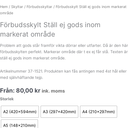
Hem
/
Skyltar
/
Förbudsskyltar
/ Förbudsskylt Ställ ej gods inom markerat
område
Förbudsskylt Ställ ej gods inom
markerat område
Problem att gods står framför vikta dörrar eller utfarter. Då är den här
förbudsskylten perfekt. Markerar område där t ex ej får stå. Texten är
ställ ej gods inom markerat område.
Artikelnummer 37-1521. Produkten kan fås antingen med 4st hål eller
med självhäftande tejp.
Från:
80,00
kr
ink. moms
Förbudsskylt
Storlek
Ställ
ej
A2 (420x594mm)
A3 (297x420mm)
A4 (210x297mm)
gods
inom
A5 (148x210mm)