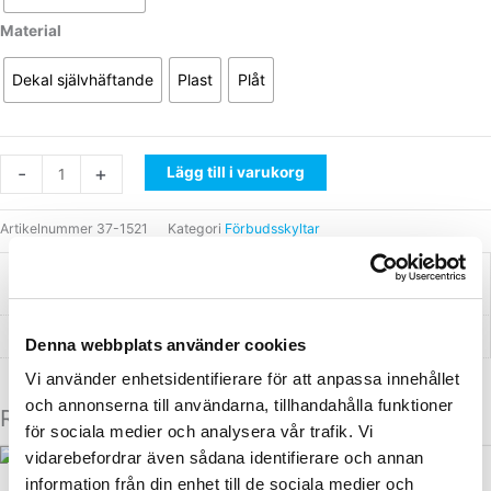
markerat
område
Material
mängd
Dekal självhäftande
Plast
Plåt
-
+
Lägg till i varukorg
Artikelnummer
37-1521
Kategori
Förbudsskyltar
A2 (420x594mm), A3 (297x420mm), A4
Storlek
(210x297mm), A5 (148x210mm)
Material
Dekal självhäftande, Plast, Plåt
Denna webbplats använder cookies
Vi använder enhetsidentifierare för att anpassa innehållet
och annonserna till användarna, tillhandahålla funktioner
Relaterade produkter
för sociala medier och analysera vår trafik. Vi
vidarebefordrar även sådana identifierare och annan
Den
Den
här
här
information från din enhet till de sociala medier och
Förbudsskyltar