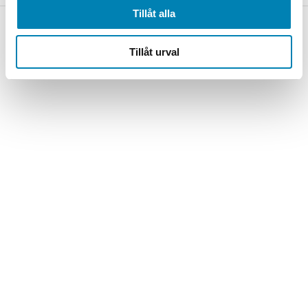
på
på
Tillåt alla
produktsidan
produktsidan
Tillåt urval