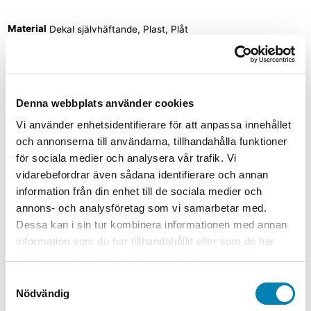
Material
Dekal självhäftande, Plast, Plåt
Relaterade produkter
Denna webbplats använder cookies
Vi använder enhetsidentifierare för att anpassa innehållet
Förbudsskyltar
och annonserna till användarna, tillhandahålla funktioner
Förbudsskylt Brandfara förbjudet att
för sociala medier och analysera vår trafik. Vi
röka eller införa eld
vidarebefordrar även sådana identifierare och annan
information från din enhet till de sociala medier och
Från:
80,00
kr
64,00
kr
ink. moms
ex. moms
Välj
annons- och analysföretag som vi samarbetar med.
alternativ
Den här produkten har flera varianter. De
Dessa kan i sin tur kombinera informationen med annan
olika alternativen kan väljas på produktsidan
information som du har tillhandahållit eller som de har
Förbudsskyltar
samlat in när du har använt deras tjänster.
Samtyckesval
Förbudsskylt Maskinrum obehöriga
Nödvändig
äga ej tillträde