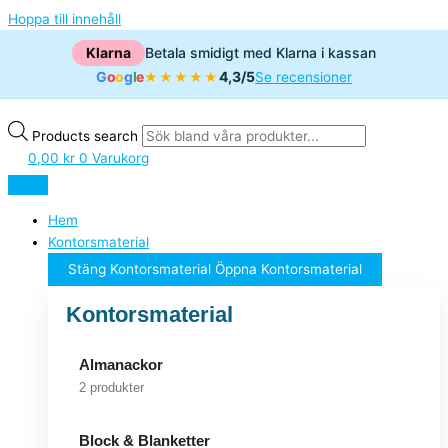
Hoppa till innehåll
Klarna
Betala smidigt med Klarna i kassan
G
o
o
g
l
e
4,3/5
★★★★★
Se recensioner
Products search
0,00
kr
0
Varukorg
Hem
Kontorsmaterial
Stäng Kontorsmaterial
Öppna Kontorsmaterial
Kontorsmaterial
Almanackor
2 produkter
Block & Blanketter