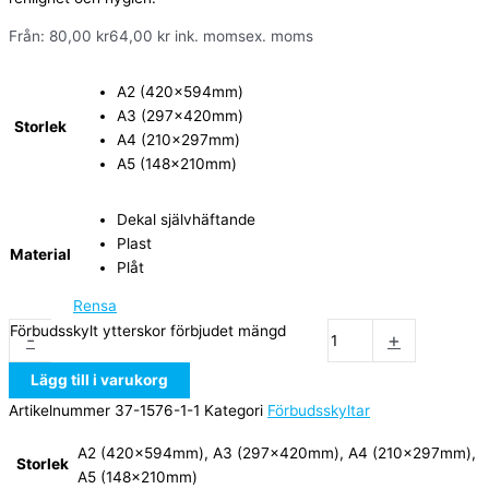
Från:
80,00
kr
64,00
kr
ink. moms
ex. moms
A2 (420x594mm)
A3 (297x420mm)
Storlek
A4 (210x297mm)
A5 (148x210mm)
Dekal självhäftande
Plast
Material
Plåt
Rensa
Förbudsskylt ytterskor förbjudet mängd
-
+
Lägg till i varukorg
Artikelnummer
37-1576-1-1
Kategori
Förbudsskyltar
A2 (420x594mm), A3 (297x420mm), A4 (210x297mm),
Storlek
A5 (148x210mm)