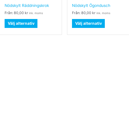
produkten
produkten
Nödskylt Räddningskrok
Nödskylt Ögondusch
har
har
Från:
80,00
kr
Från:
80,00
kr
ink. moms
ink. moms
flera
flera
varianter.
varianter.
Välj alternativ
Välj alternativ
De
De
olika
olika
alternativen
alternativen
kan
kan
väljas
väljas
på
på
produktsidan
produktsidan