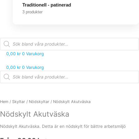
Traditionell - patinerad
3 produkter
Products
search
0,00
kr
0
Varukorg
0,00
kr
0
Varukorg
Products
search
Nödskylt
Akutväska
mängd
Hem
/
Skyltar
/
Nödskyltar
/ Nödskylt Akutväska
Nödskylt Akutväska
Nödskylt Akutväska. Detta är en nödskylt för bättre arbetsmiljö