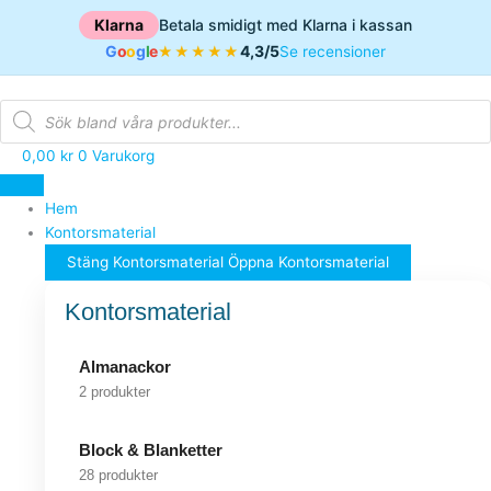
Hoppa
Klarna
Betala smidigt med Klarna i kassan
till
G
o
o
g
l
e
4,3/5
★★★★★
Se recensioner
innehåll
Products
search
0,00
kr
0
Varukorg
Hem
Kontorsmaterial
Stäng Kontorsmaterial
Öppna Kontorsmaterial
Kontorsmaterial
Almanackor
2 produkter
Block & Blanketter
28 produkter