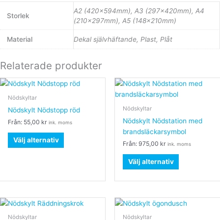
A2 (420x594mm), A3 (297x420mm), A4
Storlek
(210x297mm), A5 (148x210mm)
Material
Dekal självhäftande, Plast, Plåt
Relaterade produkter
Den
Den
här
här
Nödskyltar
produkten
produkten
Nödskyltar
Nödskylt Nödstopp röd
har
har
Nödskylt Nödstation med
Från:
55,00
kr
ink. moms
flera
flera
brandsläckarsymbol
varianter.
varianter.
Välj alternativ
Från:
975,00
kr
ink. moms
De
De
olika
olika
Välj alternativ
alternativen
alternativen
kan
kan
väljas
väljas
på
på
Den
Den
produktsidan
produktsidan
här
här
Nödskyltar
Nödskyltar