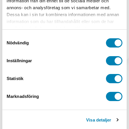
information från din enhet till de sociala medier och
1 produkt
annons- och analysföretag som vi samarbetar med.
Dessa kan i sin tur kombinera informationen med annan
Tryckning Visitkort
information som du har tillhandahållit eller som de har
1 produkt
samlat in när du har använt deras tjänster.
Samtyckesval
Utskrift / Kopiering av ritningar
Nödvändig
1 produkt
Inställningar
Idrottspriser
Stäng Idrottspriser
Öppna Idrottspriser
Idrottspriser
Statistik
Priser och pokaler
Marknadsföring
134 produkter
Priser till tävlingar
Visa detaljer
168 produkter