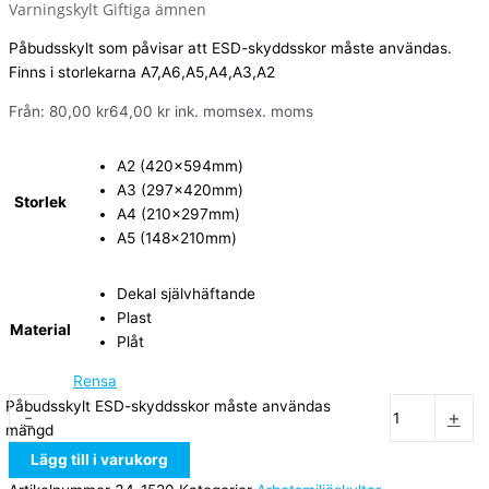
Varningskylt Giftiga ämnen
Påbudsskylt som påvisar att ESD-skyddsskor måste användas.
Finns i storlekarna A7,A6,A5,A4,A3,A2
Från:
80,00
kr
64,00
kr
ink. moms
ex. moms
A2 (420x594mm)
A3 (297x420mm)
Storlek
A4 (210x297mm)
A5 (148x210mm)
Dekal självhäftande
Plast
Material
Plåt
Rensa
Påbudsskylt ESD-skyddsskor måste användas
-
+
mängd
Lägg till i varukorg