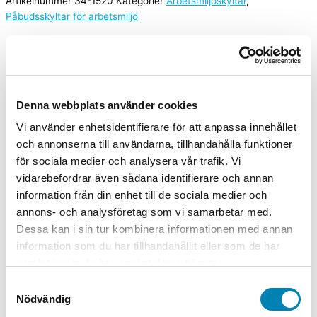
Artikelnummer
34-1520
Kategorier
Arbetsmiljöskyltar
,
Påbudsskyltar för arbetsmiljö
A2 (420x594mm), A3 (297x420mm), A4 (210x297mm),
Storlek
A5 (148x210mm)
Material
Dekal självhäftande, Plast, Plåt
Denna webbplats använder cookies
Vi använder enhetsidentifierare för att anpassa innehållet
Relaterade produkter
och annonserna till användarna, tillhandahålla funktioner
för sociala medier och analysera vår trafik. Vi
vidarebefordrar även sådana identifierare och annan
Arbetsmiljöskyltar
information från din enhet till de sociala medier och
Påbudsskylt Hårnät måste användas
annons- och analysföretag som vi samarbetar med.
Dessa kan i sin tur kombinera informationen med annan
Från:
65,00
kr
52,00
kr
ink. moms
ex. moms
Välj
information som du har tillhandahållit eller som de har
alternativ
Den här produkten har flera varianter. De
samlat in när du har använt deras tjänster.
olika alternativen kan väljas på produktsidan
Samtyckesval
Arbetsmiljöskyltar
Nödvändig