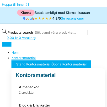
Hoppa till innehåll
Klarna
Betala smidigt med Klarna i kassan
G
o
o
g
l
e
4,3/5
★★★★★
Se recensioner
Products search
0,00
kr
0
Varukorg
Hem
Kontorsmaterial
Stäng Kontorsmaterial
Öppna Kontorsmaterial
Kontorsmaterial
Almanackor
2 produkter
Block & Blanketter