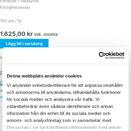
Portkods / Hisskyltar
Fastighetsboxar
100 ark / fp
1.625,00
kr
ink. moms
Lägg till i varukorg
Artikelnummer
486-430304-3
Kategori
Trapphustavlor
Relaterade produkter
Denna webbplats använder cookies
Vi använder enhetsidentifierare för att anpassa innehållet
och annonserna till användarna, tillhandahålla funktioner
för sociala medier och analysera vår trafik. Vi
Trapphustavlor
Trapphustavlor
vidarebefordrar även sådana identifierare och annan
Trapphustavla
Trapphustavla
information från din enhet till de sociala medier och
Informationstavla 6 x A4
Informationstavla 12 x A4
annons- och analysföretag som vi samarbetar med.
magnetisk med lås
magnetisk med lås
Dessa kan i sin tur kombinera informationen med annan