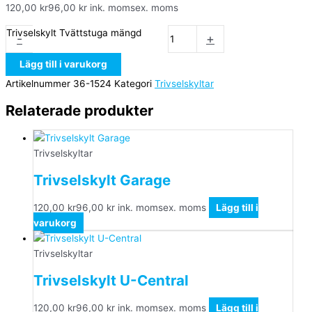
120,00
kr
96,00
kr
ink. moms
ex. moms
Trivselskylt Tvättstuga mängd
-
+
Lägg till i varukorg
Artikelnummer
36-1524
Kategori
Trivselskyltar
Relaterade produkter
Trivselskyltar
Trivselskylt Garage
120,00
kr
96,00
kr
ink. moms
ex. moms
Lägg till i
varukorg
Trivselskyltar
Trivselskylt U-Central
120,00
kr
96,00
kr
ink. moms
ex. moms
Lägg till i