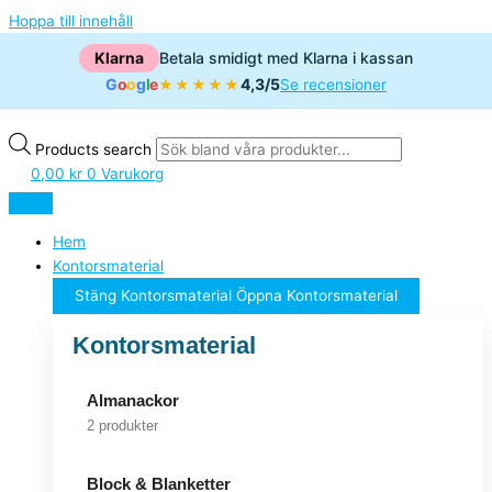
Hoppa till innehåll
Klarna
Betala smidigt med Klarna i kassan
G
o
o
g
l
e
4,3/5
★★★★★
Se recensioner
Products search
0,00
kr
0
Varukorg
Hem
Kontorsmaterial
Stäng Kontorsmaterial
Öppna Kontorsmaterial
Kontorsmaterial
Almanackor
2 produkter
Block & Blanketter