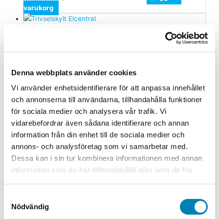
varukorg
Trivselskyltar
Trivselskylt Elcentral
120,00
kr
96,00
kr
ink. moms
ex. moms
Lägg till i
Denna webbplats använder cookies
varukorg
Vi använder enhetsidentifierare för att anpassa innehållet
och annonserna till användarna, tillhandahålla funktioner
Trivselskyltar
för sociala medier och analysera vår trafik. Vi
Trivselskylt Barnvagn och rullstol
vidarebefordrar även sådana identifierare och annan
information från din enhet till de sociala medier och
120,00
kr
96,00
kr
ink. moms
ex. moms
Lägg till i
annons- och analysföretag som vi samarbetar med.
varukorg
Dessa kan i sin tur kombinera informationen med annan
information som du har tillhandahållit eller som de har
samlat in när du har använt deras tjänster.
Samtyckesval
Nödvändig