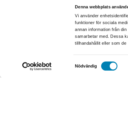
order@e
Denna webbplats använde
08-550 
Vi använder enhetsidentifie
Org.nr. 
funktioner för sociala medi
annan information från din
samarbetar med. Dessa kan
tillhandahållit eller som d
Samtyckesval
Nödvändig
Handgjorda franska krukor
Idrottspriser
Kontorsmaterial