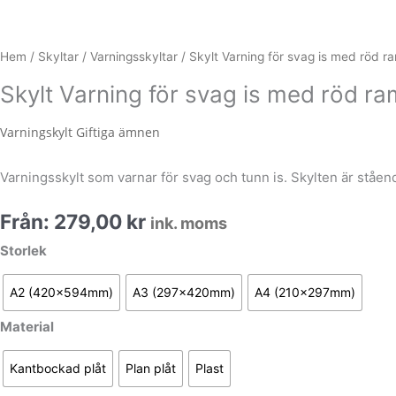
Hem
/
Skyltar
/
Varningsskyltar
/ Skylt Varning för svag is med röd r
Skylt Varning för svag is med röd ra
Varningskylt Giftiga ämnen
Varningsskylt som varnar för svag och tunn is. Skylten är ståen
Från:
279,00
kr
ink. moms
Skylt
Storlek
Varning
för
A2 (420x594mm)
A3 (297x420mm)
A4 (210x297mm)
svag
Material
is
med
Kantbockad plåt
Plan plåt
Plast
röd
ram