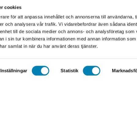
lpa.nu
r cookies
374 00
rare för att anpassa innehållet och annonserna till användarna, t
556602-3098
er och analysera vår trafik. Vi vidarebefordrar även sådana ident
 enhet till de sociala medier och annons- och analysföretag som 
 i sin tur kombinera informationen med annan information som
e har samlat in när du har använt deras tjänster.
Copyright © 2026 elpa.nu
Inställningar
Statistik
Marknadsfö