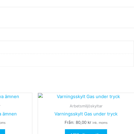
Den
Den
här
här
r
Arbetsmiljöskyltar
produkten
produkten
va ämnen
Varningsskylt Gas under tryck
har
har
Från:
80,00
kr
moms
ink. moms
flera
flera
varianter.
varianter.