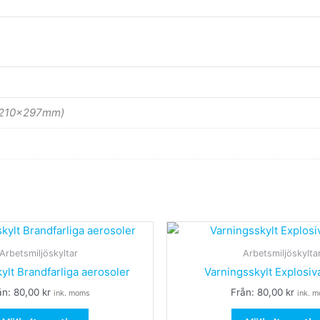
(210x297mm)
Den
här
Arbetsmiljöskyltar
Arbetsmiljöskylta
produkten
ylt Brandfarliga aerosoler
Varningsskylt Explosi
har
ån:
80,00
kr
Från:
80,00
kr
ink. moms
ink. 
flera
varianter.