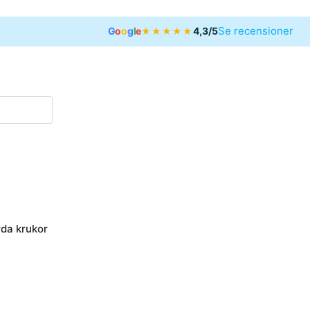
Se recensioner
G
o
o
g
l
e
4,3/5
★★★★★
riser
Öppna Handgjorda krukor
da krukor