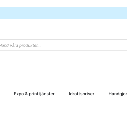
rpapper
Öppna Skyltar
Öppna Expo & printtjänster
Öppna Idrottsp
Expo & printtjänster
Idrottspriser
Handgjor