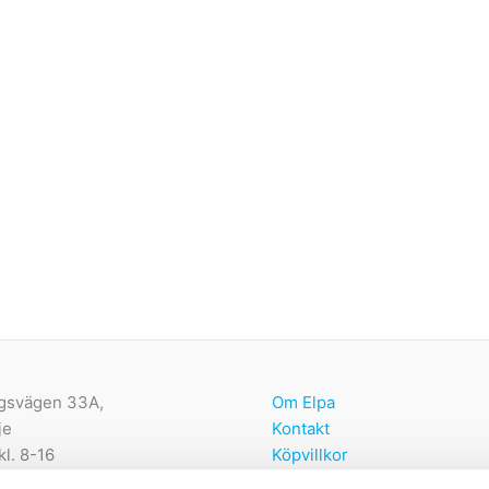
gsvägen 33A,
Om Elpa
je
Kontakt
kl. 8-16
Köpvillkor
Återbetalnings- och returpo