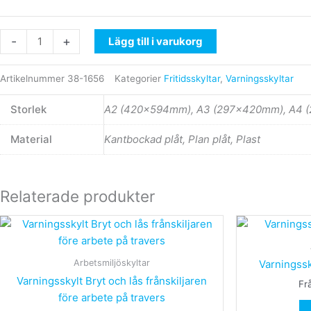
mängd
-
+
Lägg till i varukorg
Artikelnummer
38-1656
Kategorier
Fritidsskyltar
,
Varningsskyltar
Storlek
A2 (420x594mm), A3 (297x420mm), A4 
Material
Kantbockad plåt, Plan plåt, Plast
Relaterade produkter
Den
här
produkten
Arbetsmiljöskyltar
Varningssk
har
Varningsskylt Bryt och lås frånskiljaren
Fr
flera
före arbete på travers
varianter.