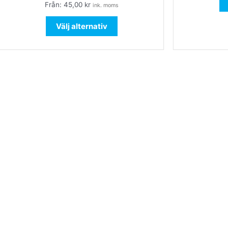
Från:
45,00
kr
ink. moms
De
olika
Välj alternativ
alternativen
kan
väljas
på
produktsidan