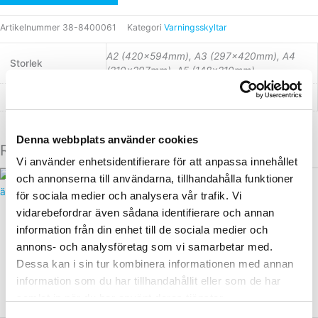
Artikelnummer
38-8400061
Kategori
Varningsskyltar
A2 (420x594mm), A3 (297x420mm), A4
Storlek
(210x297mm), A5 (148x210mm)
Material
Dekal självhäftande, Plast, Plåt
Denna webbplats använder cookies
Relaterade produkter
Vi använder enhetsidentifierare för att anpassa innehållet
Den
Den
och annonserna till användarna, tillhandahålla funktioner
här
här
för sociala medier och analysera vår trafik. Vi
produkten
produkten
vidarebefordrar även sådana identifierare och annan
Arbetsmiljöskyltar
Arbetsmiljöskyltar
har
har
information från din enhet till de sociala medier och
Varningsskylt Brandfarliga
Varningsskylt Brandfarliga
flera
flera
ämnen
vätskor
annons- och analysföretag som vi samarbetar med.
varianter.
varianter.
Dessa kan i sin tur kombinera informationen med annan
Från:
45,00
kr
Från:
80,00
kr
ink. moms
ink. moms
De
De
information som du har tillhandahållit eller som de har
olika
olika
Välj alternativ
Välj alternativ
samlat in när du har använt deras tjänster.
alternativen
alternativen
kan
kan