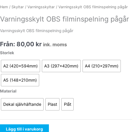
Hem
/
Skyltar
/
Varningsskyltar
/ Varningsskylt OBS filminspelning pågår
Varningsskylt OBS filminspelning pågår
Varningsskylt OBS filminspelning pågår
Från:
80,00
kr
ink. moms
Storlek
A2 (420x594mm)
A3 (297x420mm)
A4 (210x297mm)
A5 (148x210mm)
Material
Dekal självhäftande
Plast
Plåt
Lägg till i varukorg