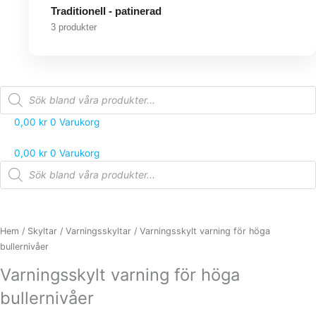
Traditionell - patinerad
3 produkter
Products
search
0,00
kr
0
Varukorg
0,00
kr
0
Varukorg
Products
search
Hem
/
Skyltar
/
Varningsskyltar
/ Varningsskylt varning för höga
bullernivåer
Varningsskylt varning för höga
bullernivåer