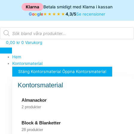
Hoppa
Klarna
Betala smidigt med Klarna i kassan
till
G
o
o
g
l
e
4,3/5
★★★★★
Se recensioner
innehåll
Products
search
0,00
kr
0
Varukorg
Hem
Kontorsmaterial
Stäng Kontorsmaterial
Öppna Kontorsmaterial
Kontorsmaterial
Almanackor
2 produkter
Block & Blanketter
28 produkter