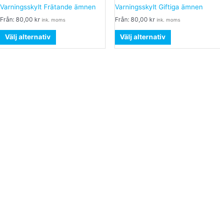
produkten
produkten
Varningsskylt Frätande ämnen
Varningsskylt Giftiga ämnen
har
har
Från:
80,00
kr
Från:
80,00
kr
ink. moms
ink. moms
flera
flera
varianter.
varianter.
Välj alternativ
Välj alternativ
De
De
olika
olika
alternativen
alternativen
kan
kan
väljas
väljas
på
på
produktsidan
produktsidan