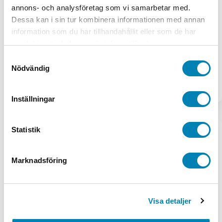
annons- och analysföretag som vi samarbetar med.
1 produkt
Dessa kan i sin tur kombinera informationen med annan
information som du har tillhandahållit eller som de har
Tryckning Visitkort
samlat in när du har använt deras tjänster.
1 produkt
Samtyckesval
Nödvändig
Utskrift / Kopiering av ritningar
1 produkt
Inställningar
Idrottspriser
Stäng Idrottspriser
Öppna Idrottspriser
Statistik
Idrottspriser
Priser och pokaler
Marknadsföring
134 produkter
Priser till tävlingar
Visa detaljer
168 produkter