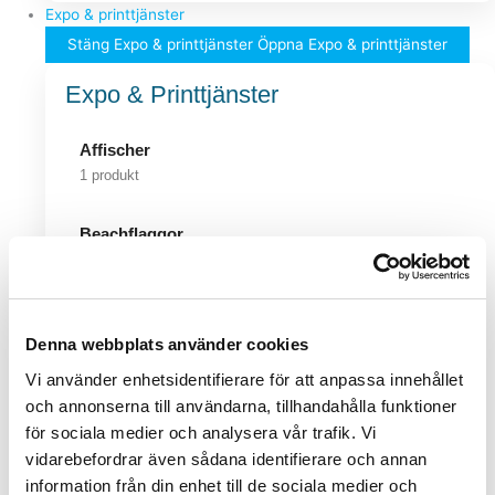
Expo & printtjänster
Stäng Expo & printtjänster
Öppna Expo & printtjänster
Expo & Printtjänster
Affischer
1 produkt
Beachflaggor
1 produkt
Broschyrställ
Denna webbplats använder cookies
2 produkter
Vi använder enhetsidentifierare för att anpassa innehållet
Gatuställ & Snäppramar
och annonserna till användarna, tillhandahålla funktioner
9 produkter
för sociala medier och analysera vår trafik. Vi
vidarebefordrar även sådana identifierare och annan
information från din enhet till de sociala medier och
Studentplakat