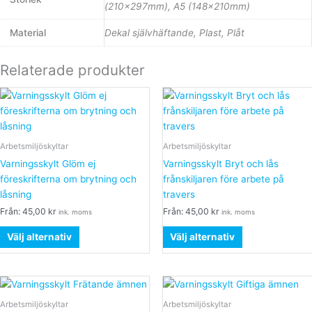
(210x297mm), A5 (148x210mm)
Material
Dekal självhäftande, Plast, Plåt
Relaterade produkter
Den
Den
här
här
produkten
produkten
har
har
Arbetsmiljöskyltar
Arbetsmiljöskyltar
flera
flera
Varningsskylt Glöm ej
Varningsskylt Bryt och lås
varianter.
varianter.
föreskrifterna om brytning och
frånskiljaren före arbete på
De
De
låsning
travers
olika
olika
Från:
45,00
kr
Från:
45,00
kr
ink. moms
ink. moms
alternativen
alternativen
kan
kan
Välj alternativ
Välj alternativ
väljas
väljas
på
på
produktsidan
produktsidan
Den
Den
här
här
Arbetsmiljöskyltar
Arbetsmiljöskyltar