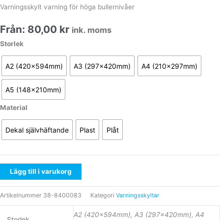
Varningsskylt varning för höga bullernivåer
Från:
80,00
kr
ink. moms
Storlek
A2 (420x594mm)
A3 (297x420mm)
A4 (210x297mm)
A5 (148x210mm)
Material
Dekal självhäftande
Plast
Plåt
Lägg till i varukorg
Artikelnummer
38-8400083
Kategori
Varningsskyltar
A2 (420x594mm), A3 (297x420mm), A4
Storlek