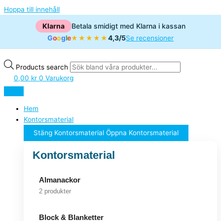
Hoppa till innehåll
Klarna
Betala smidigt med Klarna i kassan
G
o
o
g
l
e
4,3/5
★★★★★
Se recensioner
Products search
0,00
kr
0
Varukorg
Hem
Kontorsmaterial
Stäng Kontorsmaterial
Öppna Kontorsmaterial
Kontorsmaterial
Almanackor
2 produkter
Block & Blanketter