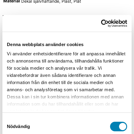
Material
Dekal självhäftande, Plast, Plåt
Relaterade produkter
Arbetsmiljöskyltar
Denna webbplats använder cookies
Varningsskylt Hälsofarlig
Vi använder enhetsidentifierare för att anpassa innehållet
Från:
80,00
kr
64,00
kr
ink. moms
ex. moms
Välj
och annonserna till användarna, tillhandahålla funktioner
alternativ
Den här produkten har flera varianter. De
för sociala medier och analysera vår trafik. Vi
olika alternativen kan väljas på produktsidan
vidarebefordrar även sådana identifierare och annan
information från din enhet till de sociala medier och
Arbetsmiljöskyltar
annons- och analysföretag som vi samarbetar med.
Varningsskylt Brandfarliga varor
Dessa kan i sin tur kombinera informationen med annan
information som du har tillhandahållit eller som de har
Från:
80,00
kr
64,00
kr
ink. moms
ex. moms
Välj
samlat in när du har använt deras tjänster.
alternativ
Den här produkten har flera varianter. De
Samtyckesval
olika alternativen kan väljas på produktsidan
Nödvändig