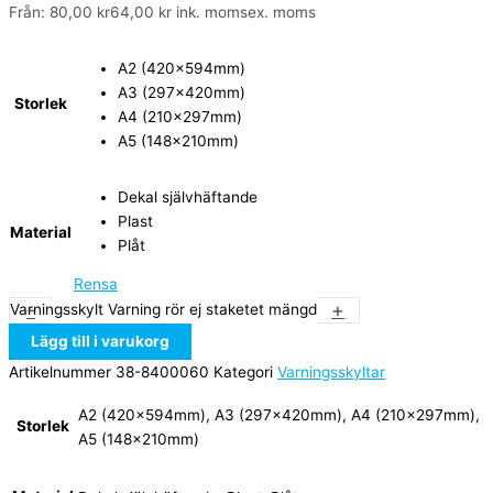
Från:
80,00
kr
64,00
kr
ink. moms
ex. moms
A2 (420x594mm)
A3 (297x420mm)
Storlek
A4 (210x297mm)
A5 (148x210mm)
Dekal självhäftande
Plast
Material
Plåt
Rensa
-
+
Varningsskylt Varning rör ej staketet mängd
Lägg till i varukorg
Artikelnummer
38-8400060
Kategori
Varningsskyltar
A2 (420x594mm), A3 (297x420mm), A4 (210x297mm),
Storlek
A5 (148x210mm)