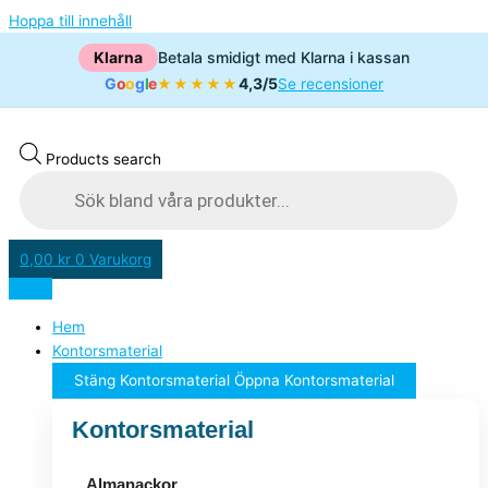
Hoppa till innehåll
Klarna
Betala smidigt med Klarna i kassan
G
o
o
g
l
e
4,3/5
★★★★★
Se recensioner
Products search
0,00
kr
0
Varukorg
Hem
Kontorsmaterial
Stäng Kontorsmaterial
Öppna Kontorsmaterial
Kontorsmaterial
Almanackor