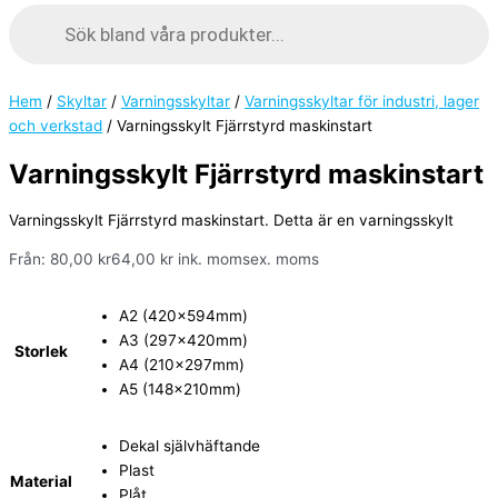
Hem
/
Skyltar
/
Varningsskyltar
/
Varningsskyltar för industri, lager
och verkstad
/ Varningsskylt Fjärrstyrd maskinstart
Varningsskylt Fjärrstyrd maskinstart
Varningsskylt Fjärrstyrd maskinstart. Detta är en varningsskylt
Från:
80,00
kr
64,00
kr
ink. moms
ex. moms
A2 (420x594mm)
A3 (297x420mm)
Storlek
A4 (210x297mm)
A5 (148x210mm)
Dekal självhäftande
Plast
Material
Plåt