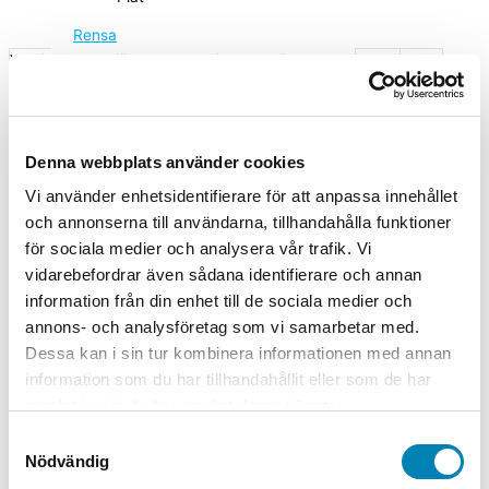
Rensa
Varningsskylt Fjärrstyrd maskinstart mängd
-
+
Lägg till i varukorg
Artikelnummer
38-1571
Kategorier
Arbetsmiljöskyltar
,
Denna webbplats använder cookies
Varningsskyltar
,
Varningsskyltar för industri, lager och verkstad
Vi använder enhetsidentifierare för att anpassa innehållet
A2 (420x594mm), A3 (297x420mm), A4 (210x297mm),
Storlek
och annonserna till användarna, tillhandahålla funktioner
A5 (148x210mm)
för sociala medier och analysera vår trafik. Vi
vidarebefordrar även sådana identifierare och annan
Material
Dekal självhäftande, Plast, Plåt
information från din enhet till de sociala medier och
annons- och analysföretag som vi samarbetar med.
Relaterade produkter
Dessa kan i sin tur kombinera informationen med annan
information som du har tillhandahållit eller som de har
samlat in när du har använt deras tjänster.
Arbetsmiljöskyltar
Samtyckesval
Varningsskylt Livsfarlig ledning
Nödvändig