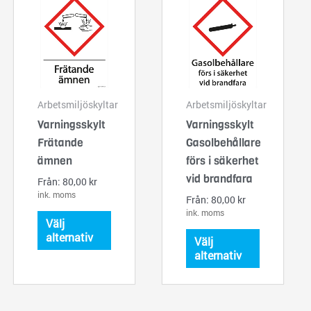
här
här
produkten
produkten
har
har
flera
flera
varianter.
varianter.
De
De
Arbetsmiljöskyltar
Arbetsmiljöskyltar
olika
olika
Varningsskylt
Varningsskylt
alternativen
alternativ
Frätande
Gasolbehållare
kan
kan
ämnen
förs i säkerhet
väljas
väljas
vid brandfara
Från:
80,00
kr
på
på
ink. moms
Från:
80,00
kr
produktsidan
produktsi
ink. moms
Välj
alternativ
Välj
alternativ