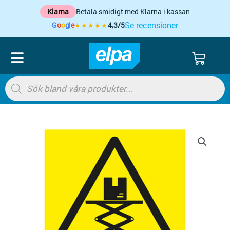
Hoppa
Klarna
Betala smidigt med Klarna i kassan
till
Se recensioner
G
o
o
g
l
e
4,3/5
★★★★★
innehåll
VARU
Products
search