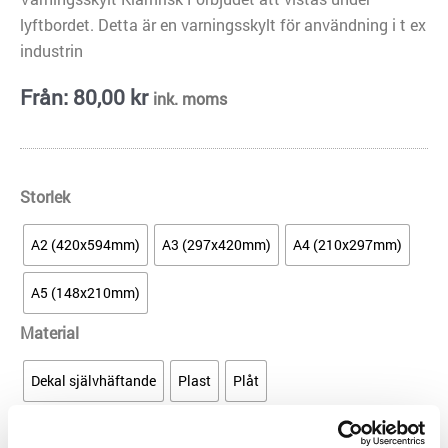
lyftbordet. Detta är en varningsskylt för användning i t ex
industrin
Från:
80,00
kr
ink. moms
Varningsskylt
Storlek
Klämrisk
Förbjudet
A2 (420x594mm)
A3 (297x420mm)
A4 (210x297mm)
att
A5 (148x210mm)
vistas
under
Material
lyftbordet
mängd
Dekal självhäftande
Plast
Plåt