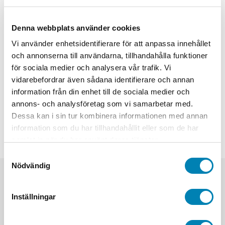
-
+
LÄGG TILL I VARUKORG
Denna webbplats använder cookies
Artikelnummer
38-1589
Vi använder enhetsidentifierare för att anpassa innehållet
Kategorier
Varningsskyltar
,
Varningsskyltar för industri, lager och
och annonserna till användarna, tillhandahålla funktioner
verkstad
för sociala medier och analysera vår trafik. Vi
vidarebefordrar även sådana identifierare och annan
A2 (420x594mm), A3
information från din enhet till de sociala medier och
Storlek
(297x420mm), A4 (210x297mm),
annons- och analysföretag som vi samarbetar med.
A5 (148x210mm)
Dessa kan i sin tur kombinera informationen med annan
Material
Dekal självhäftande, Plast, Plåt
information som du har tillhandahållit eller som de har
samlat in när du har använt deras tjänster.
Samtyckesval
Nödvändig
Relaterade produkter
Inställningar
Den
Den