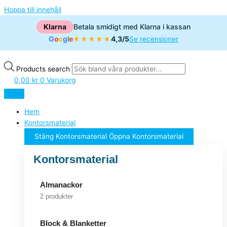
Hoppa till innehåll
Klarna
Betala smidigt med Klarna i kassan
G
o
o
g
l
e
4,3/5
★★★★★
Se recensioner
Products search
0,00
kr
0
Varukorg
Hem
Kontorsmaterial
Stäng Kontorsmaterial
Öppna Kontorsmaterial
Kontorsmaterial
Almanackor
2 produkter
Block & Blanketter