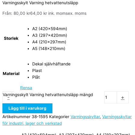
Varningsskylt Varning hetvattenutsläpp
Från:
80,00
kr
64,00
kr
ink. moms
ex. moms
A2 (420x594mm)
A3 (297x420mm)
Storlek
A4 (210x297mm)
A5 (148x210mm)
Dekal självhäftande
Plast
Material
Plåt
Rensa
Varningsskylt Varning hetvattenutsläpp mängd
-
+
Lägg till i varukorg
Artikelnummer
38-1595
Kategorier
Varningsskyltar
,
Varningsskyltar
för industri, lager och verkstad
A2 (420x594mm), A3 (297x420mm), A4 (210x297mm),