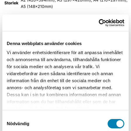
Storlek
A5 (148x210mm)
Material
Dekal självhäftande, Plast, Plåt
Relaterade produkter
Denna webbplats använder cookies
Vi använder enhetsidentifierare för att anpassa innehållet
och annonserna till användarna, tillhandahålla funktioner
Arbetsmiljöskyltar
för sociala medier och analysera vår trafik. Vi
Varningsskylt Bryt och lås
vidarebefordrar även sådana identifierare och annan
frånskiljaren före arbete på kranen
information från din enhet till de sociala medier och
annons- och analysföretag som vi samarbetar med.
Från:
45,00
kr
36,00
kr
ink. moms
ex. moms
Välj
Dessa kan i sin tur kombinera informationen med annan
alternativ
Den här produkten har flera varianter. De
information som du har tillhandahållit eller som de har
olika alternativen kan väljas på produktsidan
samlat in när du har använt deras tjänster.
Arbetsmiljöskyltar
Samtyckesval
Nödvändig
Varningsskylt Frätande ämnen