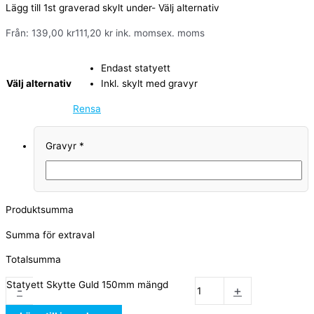
Lägg till 1st graverad skylt under- Välj alternativ
Från:
139,00
kr
111,20
kr
ink. moms
ex. moms
Endast statyett
Välj alternativ
Inkl. skylt med gravyr
Rensa
Gravyr
*
Produktsumma
Summa för extraval
Totalsumma
Statyett Skytte Guld 150mm mängd
-
+