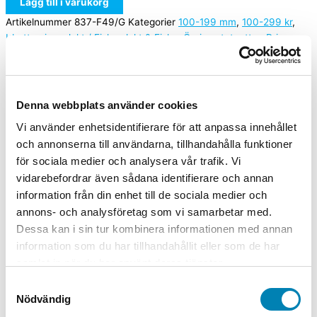
Lägg till i varukorg
Artikelnummer
837-F49/G
Kategorier
100-199 mm
,
100-299 kr
,
Idrottspriser
,
Jakt / Fiske
,
Jakt & Fiske
,
Övriga statyetter
,
Priser
med gravyr
,
Priser och pokaler
,
Priser till tävlingar
,
Skytte
,
Sport /
Idrott
,
Statyetter
Välj alternativ
Endast statyett, Inkl. skylt med gravyr
Denna webbplats använder cookies
Vi använder enhetsidentifierare för att anpassa innehållet
Relaterade produkter
och annonserna till användarna, tillhandahålla funktioner
för sociala medier och analysera vår trafik. Vi
vidarebefordrar även sådana identifierare och annan
100-199 mm
information från din enhet till de sociala medier och
Statyett Biljard 140mm
annons- och analysföretag som vi samarbetar med.
Dessa kan i sin tur kombinera informationen med annan
Från:
269,00
kr
215,20
kr
ink. moms
ex. moms
Välj
information som du har tillhandahållit eller som de har
alternativ
Den här produkten har flera varianter. De
samlat in när du har använt deras tjänster.
olika alternativen kan väljas på produktsidan
Samtyckesval
100-199 mm
Nödvändig