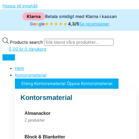
Hoppa till innehåll
Klarna
Betala smidigt med Klarna i kassan
G
o
o
g
l
e
4,3/5
★★★★★
Se recensioner
Products search
0,00
kr
0
Varukorg
Hem
Kontorsmaterial
Stäng Kontorsmaterial
Öppna Kontorsmaterial
Kontorsmaterial
Almanackor
2 produkter
Block & Blanketter