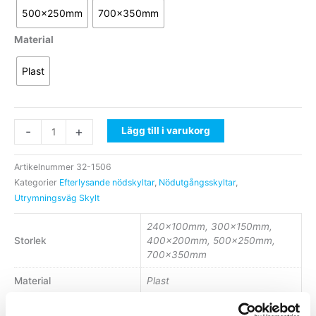
pil
500x250mm
700x350mm
höger
mängd
Material
Plast
-
+
Lägg till i varukorg
Artikelnummer
32-1506
Kategorier
Efterlysande nödskyltar
,
Nödutgångsskyltar
,
Utrymningsväg Skylt
240x100mm, 300x150mm,
Storlek
400x200mm, 500x250mm,
700x350mm
Material
Plast