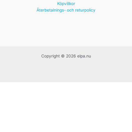
Köpvillkor
Återbetalnings- och returpolicy
Copyright © 2026 elpa.nu
Handgjorda franska krukor
Idrottspriser
Kontorsmaterial