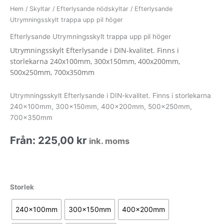
Hem
/
Skyltar
/
Efterlysande nödskyltar
/ Efterlysande
Utrymningsskylt trappa upp pil höger
Efterlysande Utrymningsskylt trappa upp pil höger
Utrymningsskylt Efterlysande i DIN-kvalitet. Finns i
storlekarna 240x100mm, 300x150mm, 400x200mm,
500x250mm, 700x350mm
Utrymningsskylt Efterlysande i DIN-kvalitet. Finns i storlekarna
240x100mm, 300x150mm, 400x200mm, 500x250mm,
700x350mm
Från:
225,00
kr
ink. moms
Efterlysande
Storlek
Utrymningsskylt
trappa
240x100mm
300x150mm
400x200mm
upp