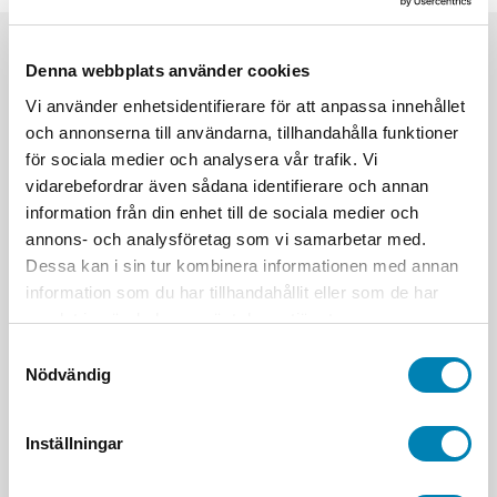
Denna webbplats använder cookies
Relaterade produkter
Vi använder enhetsidentifierare för att anpassa innehållet
Den
Den
och annonserna till användarna, tillhandahålla funktioner
här
här
för sociala medier och analysera vår trafik. Vi
produkten
produkten
vidarebefordrar även sådana identifierare och annan
har
har
information från din enhet till de sociala medier och
flera
flera
annons- och analysföretag som vi samarbetar med.
varianter.
varianter.
Nödutgångsskyltar
Efterlysande nödskyltar
Dessa kan i sin tur kombinera informationen med annan
De
De
Efterlysande
Efterlysande
information som du har tillhandahållit eller som de har
olika
olika
Utrymningsskylt
Utrymningsskylt
samlat in när du har använt deras tjänster.
alternativen
alternativ
handikapp rullstol pil
Springande gubbe
kan
kan
Samtyckesval
vänster
rullstol pil upp
Nödvändig
väljas
väljas
Från:
225,00
kr
399,00
kr
ink.
ink. moms
på
på
moms
Välj alternativ
produktsidan
produktsid
Välj alternativ
Inställningar