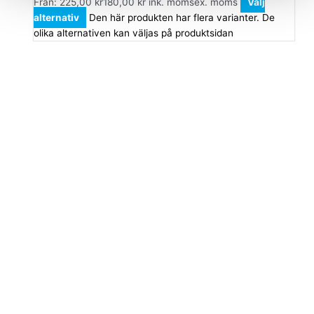
Från:
225,00
kr
180,00
kr
ink. moms
ex. moms
Välj
alternativ
Den här produkten har flera varianter. De
olika alternativen kan väljas på produktsidan