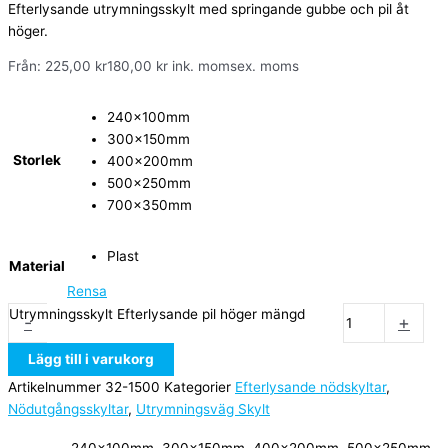
Efterlysande utrymningsskylt med springande gubbe och pil åt
höger.
Från:
225,00
kr
180,00
kr
ink. moms
ex. moms
240x100mm
300x150mm
Storlek
400x200mm
500x250mm
700x350mm
Plast
Material
Rensa
Utrymningsskylt Efterlysande pil höger mängd
-
+
Lägg till i varukorg
Artikelnummer
32-1500
Kategorier
Efterlysande nödskyltar
,
Nödutgångsskyltar
,
Utrymningsväg Skylt
240x100mm, 300x150mm, 400x200mm, 500x250mm,