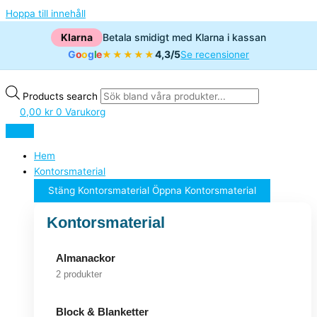
Hoppa till innehåll
Klarna
Betala smidigt med Klarna i kassan
G
o
o
g
l
e
4,3/5
★★★★★
Se recensioner
Products search
0,00
kr
0
Varukorg
Hem
Kontorsmaterial
Stäng Kontorsmaterial
Öppna Kontorsmaterial
Kontorsmaterial
Almanackor
2 produkter
Block & Blanketter