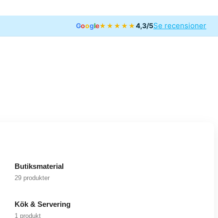
Se recensioner
G
o
o
g
l
e
4,3/5
★★★★★
Butiksmaterial
29 produkter
Kök & Servering
1 produkt