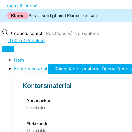
Hoppa till innehåll
Klarna
Betala smidigt med Klarna i kassan
Products search
0,00
kr
0
Varukorg
Hem
Kontorsmaterial
Stäng Kontorsmaterial
Öppna Kontors
Kontorsmaterial
Almanackor
2 produkter
Elektronik
13 produkter