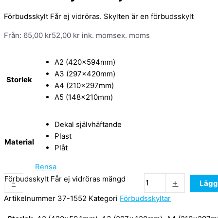
Förbudsskylt Får ej vidröras. Skylten är en förbudsskylt
Från:
65,00
kr
52,00
kr
ink. moms
ex. moms
A2 (420x594mm)
A3 (297x420mm)
Storlek
A4 (210x297mm)
A5 (148x210mm)
Dekal självhäftande
Plast
Material
Plåt
Rensa
Förbudsskylt Får ej vidröras mängd
-
+
Lägg 
Artikelnummer
37-1552
Kategori
Förbudsskyltar