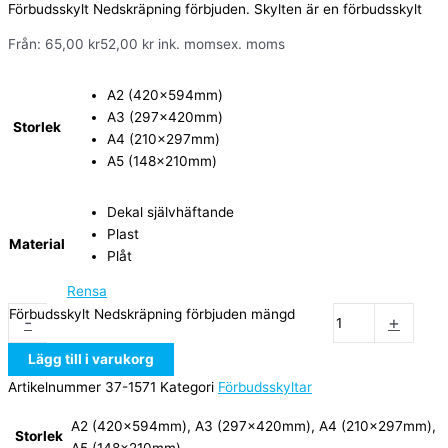
Förbudsskylt Nedskräpning förbjuden. Skylten är en förbudsskylt
Från:
65,00
kr
52,00
kr
ink. moms
ex. moms
A2 (420x594mm)
A3 (297x420mm)
Storlek
A4 (210x297mm)
A5 (148x210mm)
Dekal självhäftande
Plast
Material
Plåt
Rensa
Förbudsskylt Nedskräpning förbjuden mängd
-
+
Lägg till i varukorg
Artikelnummer
37-1571
Kategori
Förbudsskyltar
A2 (420x594mm), A3 (297x420mm), A4 (210x297mm),
Storlek
A5 (148x210mm)