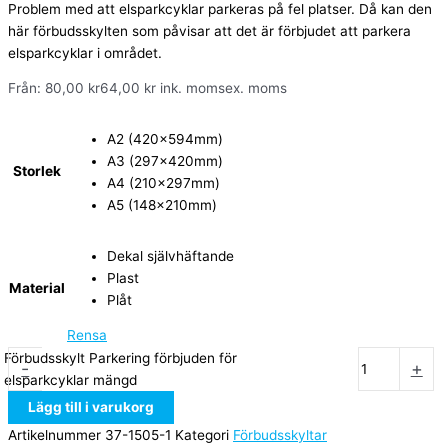
Problem med att elsparkcyklar parkeras på fel platser. Då kan den
här förbudsskylten som påvisar att det är förbjudet att parkera
elsparkcyklar i området.
Från:
80,00
kr
64,00
kr
ink. moms
ex. moms
A2 (420x594mm)
A3 (297x420mm)
Storlek
A4 (210x297mm)
A5 (148x210mm)
Dekal självhäftande
Plast
Material
Plåt
Rensa
Förbudsskylt Parkering förbjuden för
-
+
elsparkcyklar mängd
Lägg till i varukorg
Artikelnummer
37-1505-1
Kategori
Förbudsskyltar