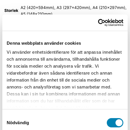
A2 (420x594mm), A3 (297x420mm), A4 (210x297mm),
Storlek
A5 (148x210mm)
Material
Dekal självhäftande, Plast, Plåt
Denna webbplats använder cookies
Relaterade produkter
Vi använder enhetsidentifierare för att anpassa innehållet
och annonserna till användarna, tillhandahålla funktioner
Förbudsskyltar
för sociala medier och analysera vår trafik. Vi
vidarebefordrar även sådana identifierare och annan
Förbudsskylt Hundar skall vara
kopplade
information från din enhet till de sociala medier och
annons- och analysföretag som vi samarbetar med.
Från:
80,00
kr
64,00
kr
ink. moms
ex. moms
Välj
Dessa kan i sin tur kombinera informationen med annan
alternativ
Den här produkten har flera varianter. De
information som du har tillhandahållit eller som de har
olika alternativen kan väljas på produktsidan
samlat in när du har använt deras tjänster.
Samtyckesval
Förbudsskyltar
Nödvändig
Förbudsskylt Dykning förbjuden