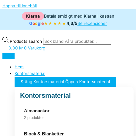
Hoppa till innehåll
Klarna
Betala smidigt med Klarna i kassan
G
o
o
g
l
e
4,3/5
★★★★★
Se recensioner
Products search
0,00
kr
0
Varukorg
Hem
Kontorsmaterial
Stäng Kontorsmaterial
Öppna Kontorsmaterial
Kontorsmaterial
Almanackor
2 produkter
Block & Blanketter