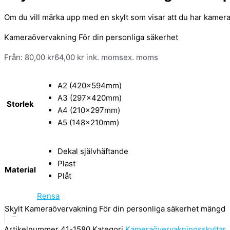
Om du vill märka upp med en skylt som visar att du har kame
Kameraövervakning För din personliga säkerhet
Från:
80,00
kr
64,00
kr
ink. moms
ex. moms
A2 (420x594mm)
A3 (297x420mm)
Storlek
A4 (210x297mm)
A5 (148x210mm)
Dekal självhäftande
Plast
Material
Plåt
Rensa
Skylt Kameraövervakning För din personliga säkerhet mängd
-
Artikelnummer
41-1580
Kategori
Kameraövervakningsskyltar