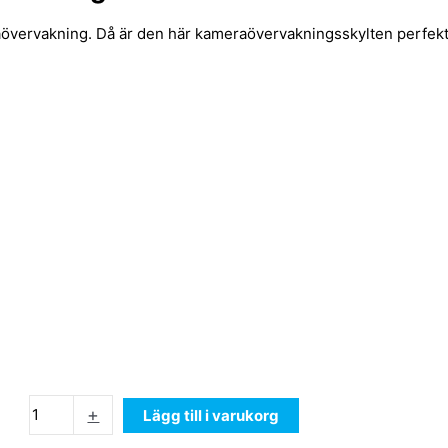
raövervakning. Då är den här kameraövervakningsskylten perfek
+
Lägg till i varukorg