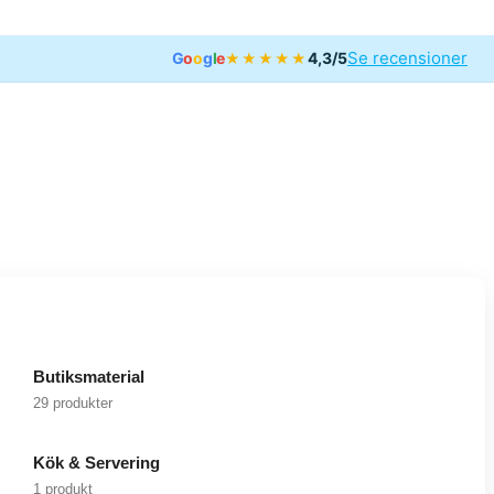
Se recensioner
G
o
o
g
l
e
4,3/5
★★★★★
Butiksmaterial
29 produkter
Kök & Servering
1 produkt