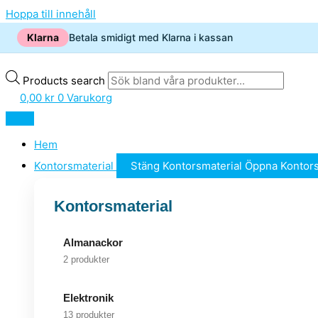
Hoppa till innehåll
Klarna
Betala smidigt med Klarna i kassan
Products search
0,00
kr
0
Varukorg
Hem
Kontorsmaterial
Stäng Kontorsmaterial
Öppna Kontors
Kontorsmaterial
Almanackor
2 produkter
Elektronik
13 produkter