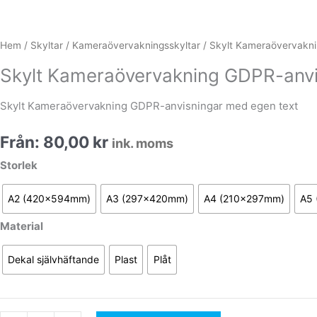
Hem
/
Skyltar
/
Kameraövervakningsskyltar
/ Skylt Kameraövervakni
Skylt Kameraövervakning GDPR-anvi
Skylt Kameraövervakning GDPR-anvisningar med egen text
Från:
80,00
kr
ink. moms
Skylt
Storlek
Kameraövervakning
GDPR-
A2 (420x594mm)
A3 (297x420mm)
A4 (210x297mm)
A5
anvisningar
Material
med
egen
Dekal självhäftande
Plast
Plåt
text
mängd