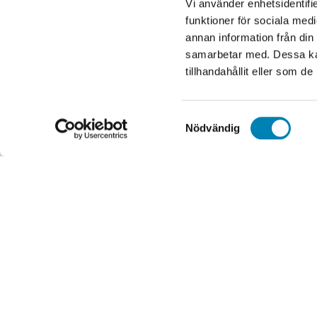
Vi använder enhetsidentifie
Org.nr. 
funktioner för sociala medi
annan information från din
samarbetar med. Dessa kan
tillhandahållit eller som d
Samtyckesval
Nödvändig
Handgjorda franska krukor
Idrottspriser
Kontorsmaterial
Plotterpapper
Expo & Printtjänster