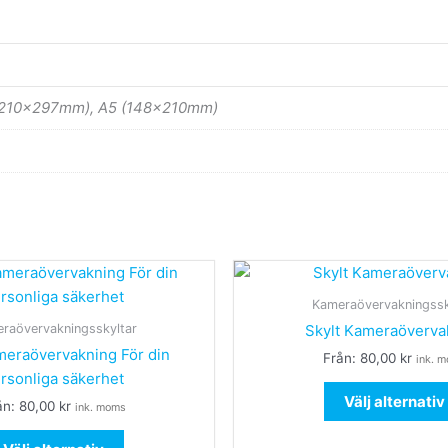
(210x297mm), A5 (148x210mm)
Den
här
Kameraövervakningssk
produkten
raövervakningsskyltar
Skylt Kameraöverva
har
meraövervakning För din
Från:
80,00
kr
ink. 
flera
rsonliga säkerhet
varianter.
Välj alternativ
ån:
80,00
kr
ink. moms
De
olika