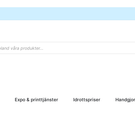
rpapper
Öppna Skyltar
Öppna Expo & printtjänster
Öppna Idrottsp
Expo & printtjänster
Idrottspriser
Handgjor