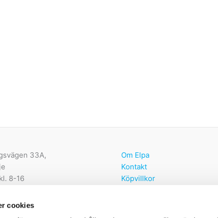
gsvägen 33A,
Om Elpa
je
Kontakt
kl. 8-16
Köpvillkor
Återbetalnings- och returpo
lpa.nu
r cookies
374 00