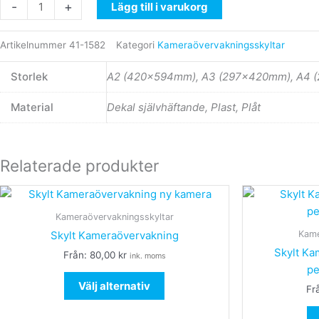
-
+
Lägg till i varukorg
Artikelnummer
41-1582
Kategori
Kameraövervakningsskyltar
Storlek
A2 (420x594mm), A3 (297x420mm), A4 
Material
Dekal självhäftande, Plast, Plåt
Relaterade produkter
Den
här
Kameraövervakningsskyltar
produkten
Kame
Skylt Kameraövervakning
har
Skylt Ka
Från:
80,00
kr
ink. moms
flera
pe
varianter.
Välj alternativ
Fr
De
olika