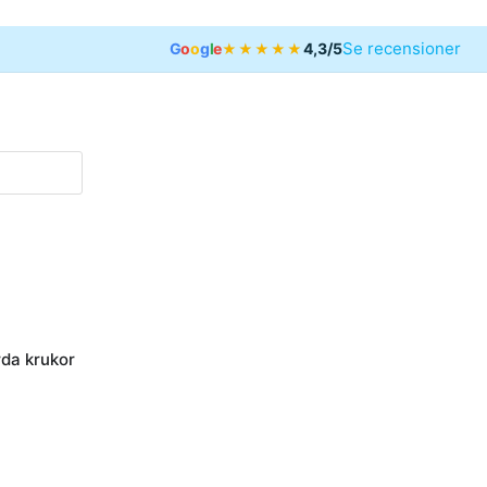
Se recensioner
G
o
o
g
l
e
4,3/5
★★★★★
riser
Öppna Handgjorda krukor
da krukor