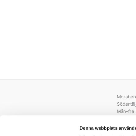
Moraber
Södertäl
Mån-fre 
order@e
Denna webbplats använde
08-550 