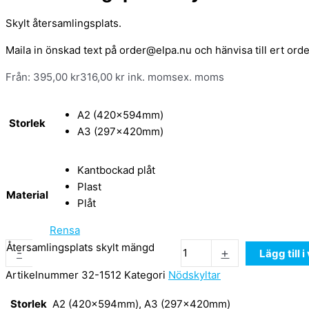
Skylt återsamlingsplats.
Maila in önskad text på order@elpa.nu och hänvisa till ert ord
Från:
395,00
kr
316,00
kr
ink. moms
ex. moms
A2 (420x594mm)
Storlek
A3 (297x420mm)
Kantbockad plåt
Plast
Material
Plåt
Rensa
Återsamlingsplats skylt mängd
-
+
Lägg till 
Artikelnummer
32-1512
Kategori
Nödskyltar
Storlek
A2 (420x594mm), A3 (297x420mm)