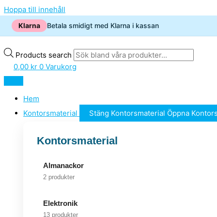
Hoppa till innehåll
Klarna
Betala smidigt med Klarna i kassan
Products search
0,00
kr
0
Varukorg
Hem
Kontorsmaterial
Stäng Kontorsmaterial
Öppna Kontors
Kontorsmaterial
Almanackor
2 produkter
Elektronik
13 produkter