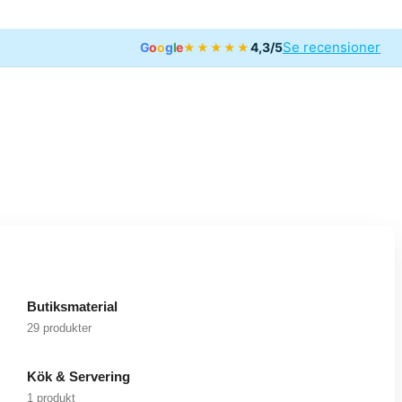
Se recensioner
G
o
o
g
l
e
4,3/5
★★★★★
Butiksmaterial
29 produkter
Kök & Servering
1 produkt