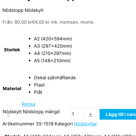
Nödstopp Nödskylt
Från:
80,00
kr
64,00
kr
ink. moms
ex. moms
A2 (420x594mm)
A3 (297x420mm)
Storlek
A4 (210x297mm)
A5 (148x210mm)
Dekal självhäftande
Plast
Material
Plåt
Rensa
Nödskylt Nödstopp mängd
-
+
Lägg till i va
Artikelnummer
35-1518
Kategori
Nödskyltar