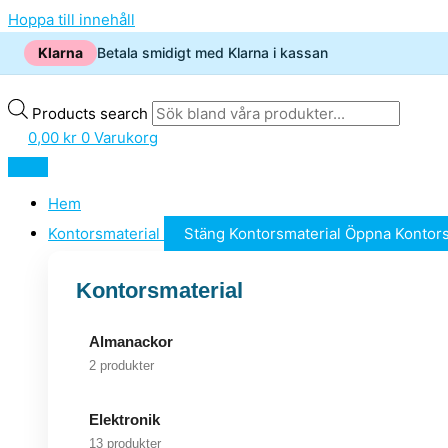
Hoppa till innehåll
Klarna
Betala smidigt med Klarna i kassan
Products search
0,00
kr
0
Varukorg
Hem
Kontorsmaterial
Stäng Kontorsmaterial
Öppna Kontors
Kontorsmaterial
Almanackor
2 produkter
Elektronik
13 produkter