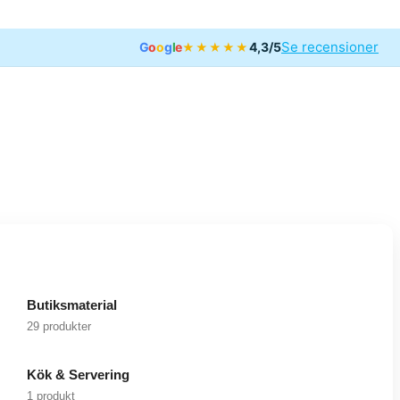
Se recensioner
G
o
o
g
l
e
4,3/5
★★★★★
Butiksmaterial
29 produkter
Kök & Servering
1 produkt