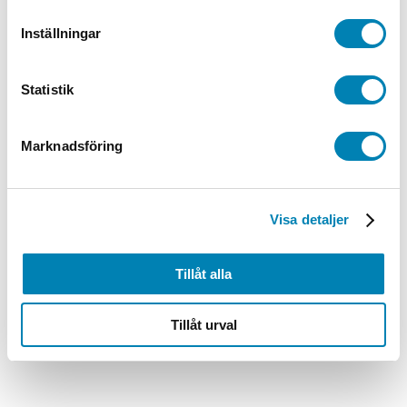
Varningsskylt Explosiv
Inställningar
Från:
80,00
kr
64,00
kr
ink. moms
ex. moms
Välj
alternativ
Den här produkten har flera varianter. De
Statistik
olika alternativen kan väljas på produktsidan
Marknadsföring
Arbetsmiljöskyltar
Varningsskylt Gasolbehållare förs i
säkerhet vid brandfara
Visa detaljer
Från:
80,00
kr
64,00
kr
ink. moms
ex. moms
Välj
alternativ
Den här produkten har flera varianter. De
Tillåt alla
olika alternativen kan väljas på produktsidan
Tillåt urval