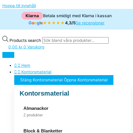
Hoppa till innehåll
Klarna
Betala smidigt med Klarna i kassan
G
o
o
g
l
e
4,3/5
★★★★★
Se recensioner
Products search
0,00
kr
0
Varukorg
Hem
Kontorsmaterial
Stäng Kontorsmaterial
Öppna Kontorsmaterial
Kontorsmaterial
Almanackor
2 produkter
Block & Blanketter