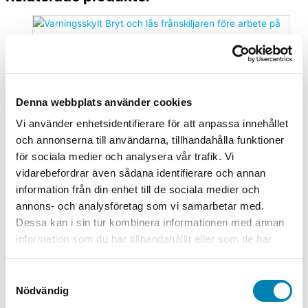
Arbetsmiljöskyltar
Varningsskylt Bryt och lås
frånskiljaren före arbete på travers
Denna webbplats använder cookies
Från:
45,00
kr
36,00
kr
ink. moms
ex. moms
Välj
Vi använder enhetsidentifierare för att anpassa innehållet
alternativ
Den här produkten har flera varianter. De
och annonserna till användarna, tillhandahålla funktioner
olika alternativen kan väljas på produktsidan
för sociala medier och analysera vår trafik. Vi
vidarebefordrar även sådana identifierare och annan
Arbetsmiljöskyltar
information från din enhet till de sociala medier och
annons- och analysföretag som vi samarbetar med.
Varningsskylt Hälsofarlig
Dessa kan i sin tur kombinera informationen med annan
Från:
80,00
kr
64,00
kr
ink. moms
ex. moms
Välj
information som du har tillhandahållit eller som de har
alternativ
Den här produkten har flera varianter. De
samlat in när du har använt deras tjänster.
olika alternativen kan väljas på produktsidan
Samtyckesval
Nödvändig
Arbetsmiljöskyltar