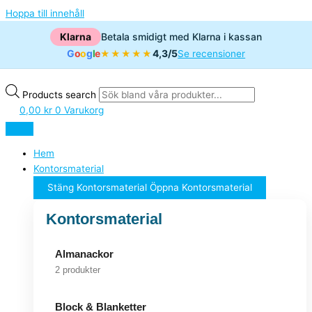
Hoppa till innehåll
Klarna
Betala smidigt med Klarna i kassan
G
o
o
g
l
e
4,3/5
★★★★★
Se recensioner
Products search
0,00
kr
0
Varukorg
Hem
Kontorsmaterial
Stäng Kontorsmaterial
Öppna Kontorsmaterial
Kontorsmaterial
Almanackor
2 produkter
Block & Blanketter