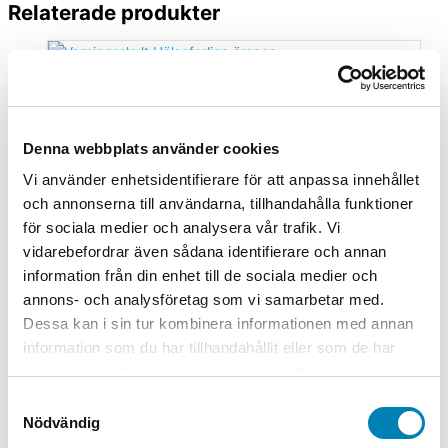
Relaterade produkter
Arbetsmiljöskyltar
Varningsskylt Hälsofarliga ämnen
Denna webbplats använder cookies
Från:
80,00
kr
64,00
kr
ink. moms
ex. moms
Välj
alternativ
Den här produkten har flera varianter. De
Vi använder enhetsidentifierare för att anpassa innehållet
olika alternativen kan väljas på produktsidan
och annonserna till användarna, tillhandahålla funktioner
för sociala medier och analysera vår trafik. Vi
Arbetsmiljöskyltar
vidarebefordrar även sådana identifierare och annan
Varningsskylt Brandfarliga aerosoler
information från din enhet till de sociala medier och
annons- och analysföretag som vi samarbetar med.
Från:
80,00
kr
64,00
kr
ink. moms
ex. moms
Välj
Dessa kan i sin tur kombinera informationen med annan
alternativ
Den här produkten har flera varianter. De
information som du har tillhandahållit eller som de har
olika alternativen kan väljas på produktsidan
samlat in när du har använt deras tjänster.
Samtyckesval
Arbetsmiljöskyltar
Nödvändig
Varningsskylt Brandfarliga varor