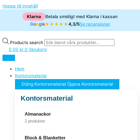
Hoppa till innehåll
Klarna
Betala smidigt med Klarna i kassan
G
o
o
g
l
e
4,3/5
★★★★★
Se recensioner
Products search
0,00
kr
0
Varukorg
Hem
Kontorsmaterial
Stäng Kontorsmaterial
Öppna Kontorsmaterial
Kontorsmaterial
Almanackor
2 produkter
Block & Blanketter