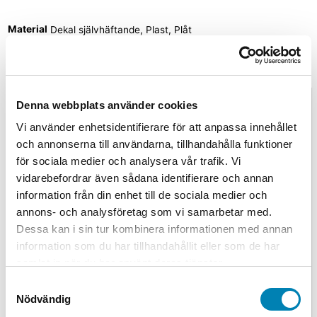
Material
Dekal självhäftande, Plast, Plåt
Relaterade produkter
Denna webbplats använder cookies
Vi använder enhetsidentifierare för att anpassa innehållet
Arbetsmiljöskyltar
och annonserna till användarna, tillhandahålla funktioner
Varningsskylt
Arbetsmiljöskyltar
för sociala medier och analysera vår trafik. Vi
Kabel för
vidarebefordrar även sådana identifierare och annan
Varningsskylt
starkström
information från din enhet till de sociala medier och
Högspänning
annons- och analysföretag som vi samarbetar med.
arbeta ej under
Från:
45,00
kr
36,00
kr
ink.
Dessa kan i sin tur kombinera informationen med annan
spänning
moms
ex. moms
Välj
alternativ
Den här
information som du har tillhandahållit eller som de har
Från:
45,00
kr
36,00
kr
ink.
produkten har flera
samlat in när du har använt deras tjänster.
moms
ex. moms
Välj
varianter. De olika
Samtyckesval
alternativ
Den här
alternativen kan väljas på
Nödvändig
produkten har flera
produktsidan