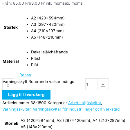
Från:
85,00
kr
68,00
kr
ink. moms
ex. moms
A2 (420x594mm)
A3 (297x420mm)
Storlek
A4 (210x297mm)
A5 (148x210mm)
Dekal självhäftande
Plast
Material
Plåt
Rensa
Varningsskylt Roterande valsar mängd
-
+
Lägg till i varukorg
Artikelnummer
38-1500
Kategorier
Arbetsmiljöskyltar
,
Varningsskyltar
,
Varningsskyltar för industri, lager och verkstad
A2 (420x594mm), A3 (297x420mm), A4 (210x297mm),
Storlek
A5 (148x210mm)