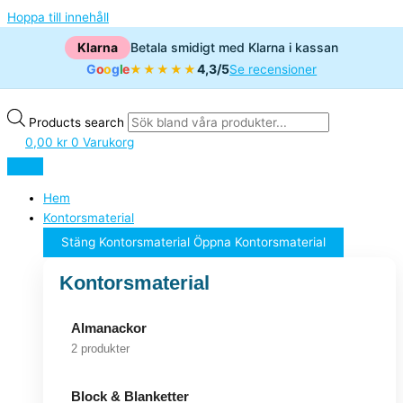
Hoppa till innehåll
Klarna
Betala smidigt med Klarna i kassan
G
o
o
g
l
e
4,3/5
★★★★★
Se recensioner
Products search
0,00
kr
0
Varukorg
Hem
Kontorsmaterial
Stäng Kontorsmaterial
Öppna Kontorsmaterial
Kontorsmaterial
Almanackor
2 produkter
Block & Blanketter