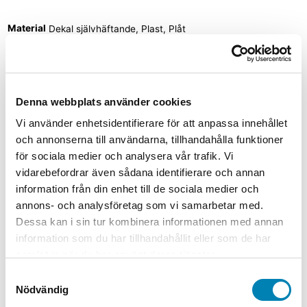
Material
Dekal självhäftande, Plast, Plåt
Relaterade produkter
Denna webbplats använder cookies
Vi använder enhetsidentifierare för att anpassa innehållet
Arbetsmiljöskyltar
och annonserna till användarna, tillhandahålla funktioner
Varningsskylt Högspänning arbeta
för sociala medier och analysera vår trafik. Vi
ej under spänning
vidarebefordrar även sådana identifierare och annan
information från din enhet till de sociala medier och
Från:
45,00
kr
36,00
kr
ink. moms
ex. moms
Välj
annons- och analysföretag som vi samarbetar med.
alternativ
Den här produkten har flera varianter. De
Dessa kan i sin tur kombinera informationen med annan
olika alternativen kan väljas på produktsidan
information som du har tillhandahållit eller som de har
Arbetsmiljöskyltar
samlat in när du har använt deras tjänster.
Samtyckesval
Varningsskylt Kabel för starkström
Nödvändig
Från:
45,00
kr
36,00
kr
ink. moms
ex. moms
Välj