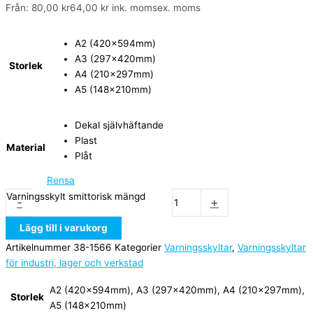
Från:
80,00
kr
64,00
kr
ink. moms
ex. moms
A2 (420x594mm)
A3 (297x420mm)
Storlek
A4 (210x297mm)
A5 (148x210mm)
Dekal självhäftande
Plast
Material
Plåt
Rensa
Varningsskylt smittorisk mängd
-
+
Lägg till i varukorg
Artikelnummer
38-1566
Kategorier
Varningsskyltar
,
Varningsskyltar
för industri, lager och verkstad
A2 (420x594mm), A3 (297x420mm), A4 (210x297mm),
Storlek
A5 (148x210mm)