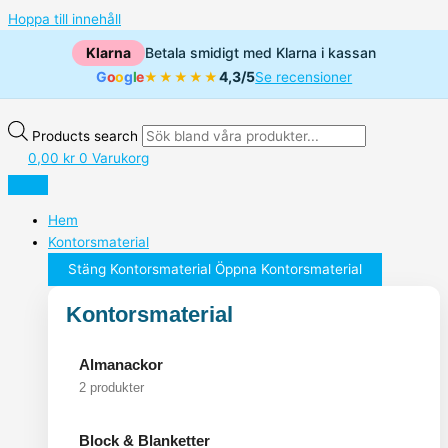
Hoppa till innehåll
Klarna
Betala smidigt med Klarna i kassan
G
o
o
g
l
e
4,3/5
★★★★★
Se recensioner
Products search
0,00
kr
0
Varukorg
Hem
Kontorsmaterial
Stäng Kontorsmaterial
Öppna Kontorsmaterial
Kontorsmaterial
Almanackor
2 produkter
Block & Blanketter