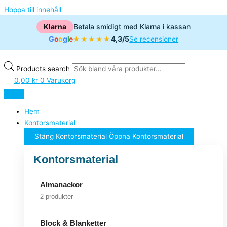
Hoppa till innehåll
Klarna
Betala smidigt med Klarna i kassan
G
o
o
g
l
e
4,3/5
★★★★★
Se recensioner
Products search
0,00
kr
0
Varukorg
Hem
Kontorsmaterial
Stäng Kontorsmaterial
Öppna Kontorsmaterial
Kontorsmaterial
Almanackor
2 produkter
Block & Blanketter