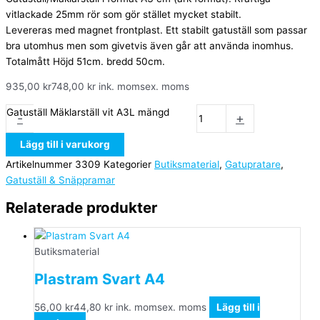
vitlackade 25mm rör som gör stället mycket stabilt.
Levereras med magnet frontplast. Ett stabilt gatuställ som passar
bra utomhus men som givetvis även går att använda inomhus.
Totalmått Höjd 51cm. bredd 50cm.
935,00
kr
748,00
kr
ink. moms
ex. moms
Gatuställ Mäklarställ vit A3L mängd
-
+
Lägg till i varukorg
Artikelnummer
3309
Kategorier
Butiksmaterial
,
Gatupratare
,
Gatuställ & Snäppramar
Relaterade produkter
Butiksmaterial
Plastram Svart A4
56,00
kr
44,80
kr
ink. moms
ex. moms
Lägg till i