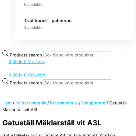
6 produkter
Traditionell - patinerad
3 produkter
Products search
0,00
kr
0
Varukorg
0,00
kr
0
Varukorg
Products search
Hem
/
Kontorsmaterial
/
Butiksmaterial
/
Gatupratare
/ Gatuställ
Mäklarställ vit A3L
Gatuställ Mäklarställ vit A3L
Gatuställ/Mäklarställ i format A3 cm (ark format). Kraftiga