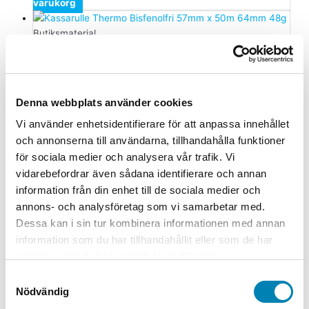
varukorg
Butiksmaterial
Kassarulle Thermo Bisfenolfri 57mm
x 50m Ø64mm 48g
Denna webbplats använder cookies
119,00
kr
95,20
kr
ink. moms
ex. moms
Lägg till i
varukorg
Vi använder enhetsidentifierare för att anpassa innehållet
och annonserna till användarna, tillhandahålla funktioner
Butiksmaterial
för sociala medier och analysera vår trafik. Vi
Gatuställ Gotic silver 50x70cm
vidarebefordrar även sådana identifierare och annan
information från din enhet till de sociala medier och
1.995,00
kr
1.596,00
kr
ink. moms
ex. moms
Lägg till i
annons- och analysföretag som vi samarbetar med.
varukorg
Dessa kan i sin tur kombinera informationen med annan
information som du har tillhandahållit eller som de har
Butiksmaterial
samlat in när du har använt deras tjänster.
Lottring 1-100 Fair Play
Samtyckesval
Nödvändig
99,00
kr
79,20
kr
ink. moms
ex. moms
Lägg till i