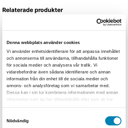
Relaterade produkter
Arbetsmiljöskyltar
Denna webbplats använder cookies
Varningsskylt Bakspänning arbeta
endast efter allpolig frånkoppling
Vi använder enhetsidentifierare för att anpassa innehållet
och annonserna till användarna, tillhandahålla funktioner
Från:
45,00
kr
36,00
kr
ink. moms
ex. moms
Välj
för sociala medier och analysera vår trafik. Vi
alternativ
vidarebefordrar även sådana identifierare och annan
information från din enhet till de sociala medier och
Arbetsmiljöskyltar
annons- och analysföretag som vi samarbetar med.
Varningsskylt Hälsofarliga ämnen
Dessa kan i sin tur kombinera informationen med annan
information som du har tillhandahållit eller som de har
Från:
80,00
kr
64,00
kr
ink. moms
ex. moms
Välj
samlat in när du har använt deras tjänster.
alternativ
Samtyckesval
Nödvändig
Arbetsmiljöskyltar